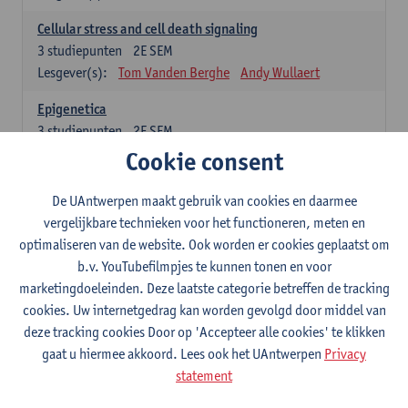
Cellular stress and cell death signaling
3
studiepunten
2E SEM
Lesgever(s):
Tom Vanden Berghe
Andy Wullaert
Epigenetica
3
studiepunten
2E SEM
Lesgever(s):
Wim Vanden Berghe
Cookie consent
Data mining
De UAntwerpen maakt gebruik van cookies en daarmee
3
studiepunten
2E SEM
vergelijkbare technieken voor het functioneren, meten en
Lesgever(s):
Erik Fransen
Kris Laukens
optimaliseren van de website. Ook worden er cookies geplaatst om
b.v. YouTubefilmpjes te kunnen tonen en voor
Laboratory Animal Science (core module)
marketingdoeleinden. Deze laatste categorie betreffen de tracking
6
studiepunten
2E SEM
cookies. Uw internetgedrag kan worden gevolgd door middel van
Lesgever(s):
Chris Van Ginneken
Debby Van Dam
deze tracking cookies Door op 'Accepteer alle cookies' te klikken
Bio-ethics
gaat u hiermee akkoord. Lees ook het UAntwerpen
Privacy
3
studiepunten
2E SEM
statement
Lesgever(s):
Kristien Hens
Patrick Rüdelsheim