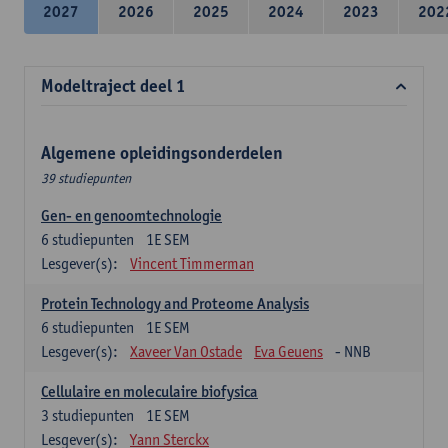
2027
2026
2025
2024
2023
202
Modeltraject deel 1
Algemene opleidingsonderdelen
39 studiepunten
Gen- en genoomtechnologie
6
studiepunten
1E SEM
Lesgever(s):
Vincent Timmerman
Protein Technology and Proteome Analysis
6
studiepunten
1E SEM
Lesgever(s):
Xaveer Van Ostade
Eva Geuens
- NNB
Cellulaire en moleculaire biofysica
3
studiepunten
1E SEM
Lesgever(s):
Yann Sterckx