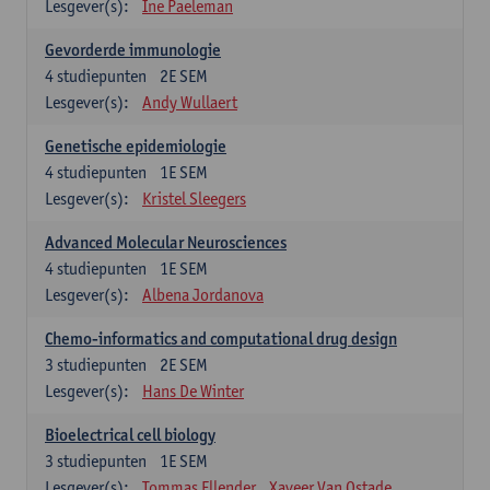
Lesgever(s):
Ine Paeleman
Gevorderde immunologie
4
studiepunten
2E SEM
Lesgever(s):
Andy Wullaert
Genetische epidemiologie
4
studiepunten
1E SEM
Lesgever(s):
Kristel Sleegers
Advanced Molecular Neurosciences
4
studiepunten
1E SEM
Lesgever(s):
Albena Jordanova
Chemo-informatics and computational drug design
3
studiepunten
2E SEM
Lesgever(s):
Hans De Winter
Bioelectrical cell biology
3
studiepunten
1E SEM
Lesgever(s):
Tommas Ellender
Xaveer Van Ostade