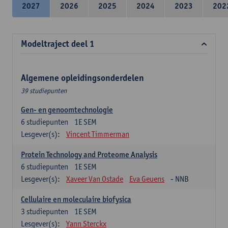
2027
2026
2025
2024
2023
202
Modeltraject deel 1
Algemene opleidingsonderdelen
39 studiepunten
Gen- en genoomtechnologie
6
studiepunten
1E SEM
Lesgever(s):
Vincent Timmerman
Protein Technology and Proteome Analysis
6
studiepunten
1E SEM
Lesgever(s):
Xaveer Van Ostade
Eva Geuens
- NNB
Cellulaire en moleculaire biofysica
3
studiepunten
1E SEM
Lesgever(s):
Yann Sterckx