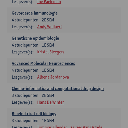
Lesgever(s):
Ine Paeleman
Gevorderde immunologie
4
studiepunten
2E SEM
Lesgever(s):
Andy Wullaert
Genetische epidemiologie
4
studiepunten
1E SEM
Lesgever(s):
Kristel Sleegers
Advanced Molecular Neurosciences
4
studiepunten
1E SEM
Lesgever(s):
Albena Jordanova
Chemo-informatics and computational drug design
3
studiepunten
2E SEM
Lesgever(s):
Hans De Winter
Bioelectrical cell biology
3
studiepunten
1E SEM
Lesgever(s):
Tommas Ellender
Xaveer Van Ostade