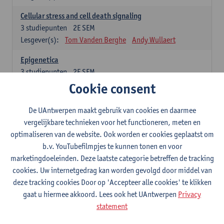
Cellular stress and cell death signaling
3
studiepunten
2E SEM
Lesgever(s):
Tom Vanden Berghe
Andy Wullaert
Epigenetica
3
studiepunten
2E SEM
Lesgever(s):
Wim Vanden Berghe
Cookie consent
Data mining
De UAntwerpen maakt gebruik van cookies en daarmee
3
studiepunten
2E SEM
vergelijkbare technieken voor het functioneren, meten en
Lesgever(s):
Erik Fransen
Kris Laukens
optimaliseren van de website. Ook worden er cookies geplaatst om
b.v. YouTubefilmpjes te kunnen tonen en voor
Laboratory Animal Science (core module)
marketingdoeleinden. Deze laatste categorie betreffen de tracking
6
studiepunten
2E SEM
cookies. Uw internetgedrag kan worden gevolgd door middel van
Lesgever(s):
Chris Van Ginneken
Debby Van Dam
deze tracking cookies Door op 'Accepteer alle cookies' te klikken
Bio-ethics
gaat u hiermee akkoord. Lees ook het UAntwerpen
Privacy
3
studiepunten
2E SEM
statement
Lesgever(s):
Kristien Hens
Patrick Rüdelsheim