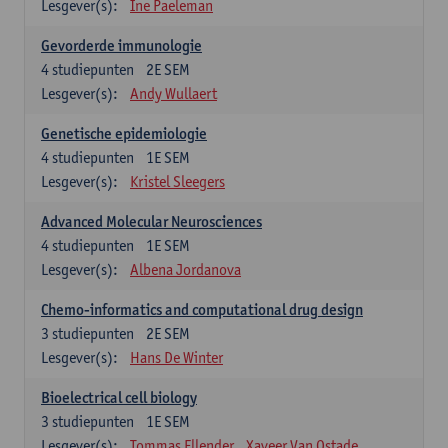
Lesgever(s):
Ine Paeleman
Gevorderde immunologie
4
studiepunten
2E SEM
Lesgever(s):
Andy Wullaert
Genetische epidemiologie
4
studiepunten
1E SEM
Lesgever(s):
Kristel Sleegers
Advanced Molecular Neurosciences
4
studiepunten
1E SEM
Lesgever(s):
Albena Jordanova
Chemo-informatics and computational drug design
3
studiepunten
2E SEM
Lesgever(s):
Hans De Winter
Bioelectrical cell biology
3
studiepunten
1E SEM
Lesgever(s):
Tommas Ellender
Xaveer Van Ostade