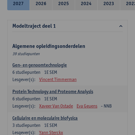
2027
2026
2025
2024
2023
202
Modeltraject deel 1
Algemene opleidingsonderdelen
39 studiepunten
Gen- en genoomtechnologie
6
studiepunten
1E SEM
Lesgever(s):
Vincent Timmerman
Protein Technology and Proteome Analysis
6
studiepunten
1E SEM
Lesgever(s):
Xaveer Van Ostade
Eva Geuens
- NNB
Cellulaire en moleculaire biofysica
3
studiepunten
1E SEM
Lesgever(s):
Yann Sterckx