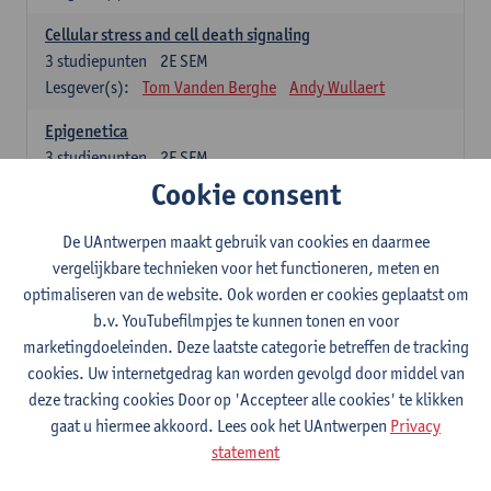
Cellular stress and cell death signaling
3
studiepunten
2E SEM
Lesgever(s):
Tom Vanden Berghe
Andy Wullaert
Epigenetica
3
studiepunten
2E SEM
Lesgever(s):
Wim Vanden Berghe
Cookie consent
Data mining
De UAntwerpen maakt gebruik van cookies en daarmee
3
studiepunten
2E SEM
vergelijkbare technieken voor het functioneren, meten en
Lesgever(s):
Erik Fransen
Kris Laukens
optimaliseren van de website. Ook worden er cookies geplaatst om
b.v. YouTubefilmpjes te kunnen tonen en voor
Laboratory Animal Science (core module)
marketingdoeleinden. Deze laatste categorie betreffen de tracking
6
studiepunten
2E SEM
cookies. Uw internetgedrag kan worden gevolgd door middel van
Lesgever(s):
Chris Van Ginneken
Debby Van Dam
deze tracking cookies Door op 'Accepteer alle cookies' te klikken
Bio-ethics
gaat u hiermee akkoord. Lees ook het UAntwerpen
Privacy
3
studiepunten
2E SEM
statement
Lesgever(s):
Kristien Hens
Patrick Rüdelsheim