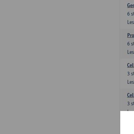
Ge
6
s
Les
Pro
6
s
Les
Cel
3
s
Les
Cel
3
s
Les
Epi
3
s