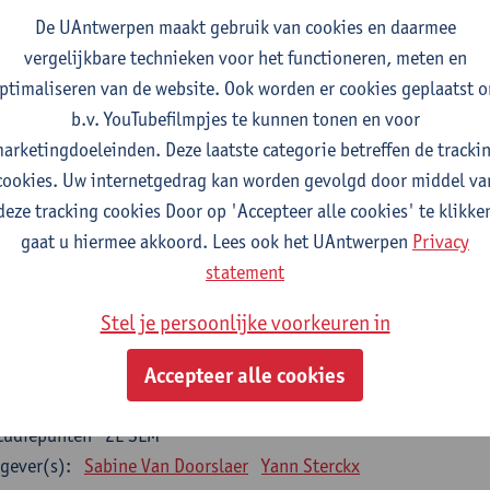
De UAntwerpen maakt gebruik van cookies en daarmee
gever(s):
Wim Vanden Berghe
vergelijkbare technieken voor het functioneren, meten en
ta mining
ptimaliseren van de website. Ook worden er cookies geplaatst 
tudiepunten
2E SEM
b.v. YouTubefilmpjes te kunnen tonen en voor
gever(s):
Erik Fransen
Kris Laukens
arketingdoeleinden. Deze laatste categorie betreffen de tracki
cookies. Uw internetgedrag kan worden gevolgd door middel va
oratory Animal Science (core module)
deze tracking cookies Door op 'Accepteer alle cookies' te klikke
tudiepunten
2E SEM
gaat u hiermee akkoord. Lees ook het UAntwerpen
Privacy
gever(s):
Chris Van Ginneken
Debby Van Dam
statement
-ethics
Stel je persoonlijke voorkeuren in
tudiepunten
2E SEM
gever(s):
Kristien Hens
Patrick Rüdelsheim
Accepteer alle cookies
egrative structural biology
tudiepunten
2E SEM
gever(s):
Sabine Van Doorslaer
Yann Sterckx