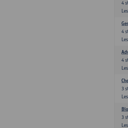
4
s
Les
Gen
4
s
Les
Ad
4
s
Les
Che
3
s
Les
Bio
3
s
Les