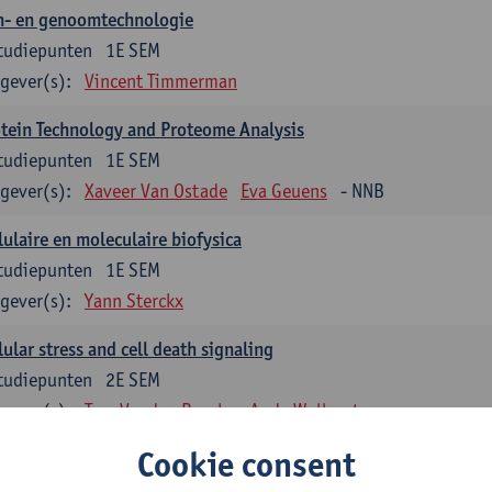
n- en genoomtechnologie
tudiepunten
1E SEM
gever(s):
Vincent Timmerman
tein Technology and Proteome Analysis
tudiepunten
1E SEM
gever(s):
Xaveer Van Ostade
Eva Geuens
- NNB
lulaire en moleculaire biofysica
tudiepunten
1E SEM
gever(s):
Yann Sterckx
lular stress and cell death signaling
tudiepunten
2E SEM
gever(s):
Tom Vanden Berghe
Andy Wullaert
Cookie consent
genetica
tudiepunten
2E SEM