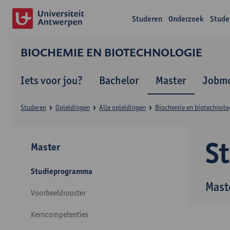
Studeren
Onderzoek
Stude
BIOCHEMIE EN BIOTECHNOLOGIE
Iets voor jou?
Bachelor
Master
Jobmo
Studeren
Opleidingen
Alle opleidingen
Biochemie en biotechnolo
S
Master
Studieprogramma
Mast
Voorbeeldrooster
Kerncompetenties