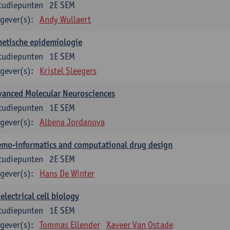
tudiepunten
2E SEM
gever(s):
Andy Wullaert
etische epidemiologie
tudiepunten
1E SEM
gever(s):
Kristel Sleegers
vanced Molecular Neurosciences
tudiepunten
1E SEM
gever(s):
Albena Jordanova
mo-informatics and computational drug design
tudiepunten
2E SEM
gever(s):
Hans De Winter
electrical cell biology
tudiepunten
1E SEM
gever(s):
Tommas Ellender
Xaveer Van Ostade