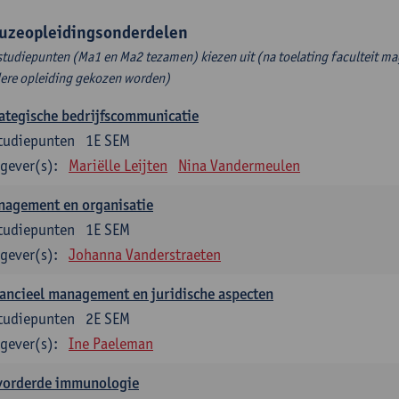
uzeopleidingsonderdelen
studiepunten (Ma1 en Ma2 tezamen) kiezen uit (na toelating faculteit ma
ere opleiding gekozen worden)
ategische bedrijfscommunicatie
tudiepunten
1E SEM
gever(s):
Mariëlle Leijten
Nina Vandermeulen
nagement en organisatie
tudiepunten
1E SEM
gever(s):
Johanna Vanderstraeten
ancieel management en juridische aspecten
tudiepunten
2E SEM
gever(s):
Ine Paeleman
vorderde immunologie