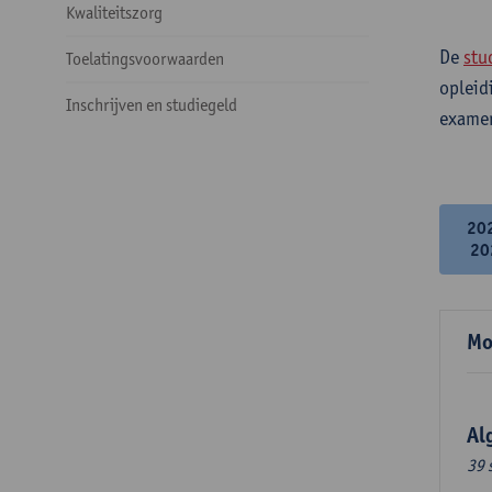
Kwaliteitszorg
De
stu
Toelatingsvoorwaarden
opleid
Inschrijven en studiegeld
examen
20
20
Mo
Al
39 