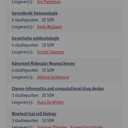
Lesgever(s):
Ine Paeleman
Gevorderde immunologie
4
studiepunten
2E SEM
Lesgever(s):
Andy Wullaert
Genetische epidemiologie
4
studiepunten
1E SEM
Lesgever(s):
Kristel Sleegers
Advanced Molecular Neurosciences
4
studiepunten
1E SEM
Lesgever(s):
Albena Jordanova
Chemo-informatics and computational drug design
3
studiepunten
2E SEM
Lesgever(s):
Hans De Winter
Bioelectrical cell biology
3
studiepunten
1E SEM
Lesgever(s):
Tommas Ellender
Xaveer Van Ostade