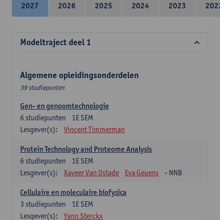
2027
2026
2025
2024
2023
202
Modeltraject deel 1
Algemene opleidingsonderdelen
39 studiepunten
Gen- en genoomtechnologie
6
studiepunten
1E SEM
Lesgever(s):
Vincent Timmerman
Protein Technology and Proteome Analysis
6
studiepunten
1E SEM
Lesgever(s):
Xaveer Van Ostade
Eva Geuens
- NNB
Cellulaire en moleculaire biofysica
3
studiepunten
1E SEM
Lesgever(s):
Yann Sterckx