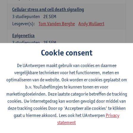
Cellular stress and cell death signaling
3
studiepunten
2E SEM
Lesgever(s):
Tom Vanden Berghe
Andy Wullaert
Epigenetica
3
studiepunten
2E SEM
Lesgever(s):
Wim Vanden Berghe
Cookie consent
Data mining
De UAntwerpen maakt gebruik van cookies en daarmee
3
studiepunten
2E SEM
vergelijkbare technieken voor het functioneren, meten en
Lesgever(s):
Erik Fransen
Kris Laukens
optimaliseren van de website. Ook worden er cookies geplaatst om
b.v. YouTubefilmpjes te kunnen tonen en voor
Laboratory Animal Science (core module)
marketingdoeleinden. Deze laatste categorie betreffen de tracking
6
studiepunten
2E SEM
cookies. Uw internetgedrag kan worden gevolgd door middel van
Lesgever(s):
Chris Van Ginneken
Debby Van Dam
deze tracking cookies Door op 'Accepteer alle cookies' te klikken
Bio-ethics
gaat u hiermee akkoord. Lees ook het UAntwerpen
Privacy
3
studiepunten
2E SEM
statement
Lesgever(s):
Kristien Hens
Patrick Rüdelsheim