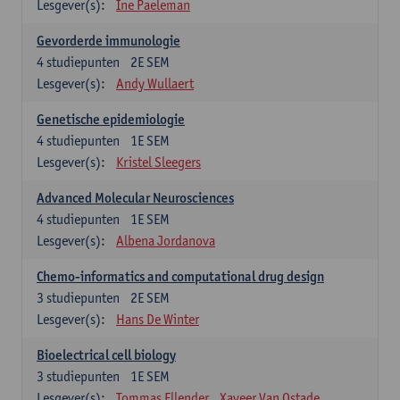
Lesgever(s):
Ine Paeleman
Gevorderde immunologie
4
studiepunten
2E SEM
Lesgever(s):
Andy Wullaert
Genetische epidemiologie
4
studiepunten
1E SEM
Lesgever(s):
Kristel Sleegers
Advanced Molecular Neurosciences
4
studiepunten
1E SEM
Lesgever(s):
Albena Jordanova
Chemo-informatics and computational drug design
3
studiepunten
2E SEM
Lesgever(s):
Hans De Winter
Bioelectrical cell biology
3
studiepunten
1E SEM
Lesgever(s):
Tommas Ellender
Xaveer Van Ostade