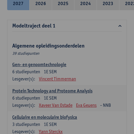
2027
2026
2025
2024
2023
202
Modeltraject deel 1
Algemene opleidingsonderdelen
39 studiepunten
Gen- en genoomtechnologie
6
studiepunten
1E SEM
Lesgever(s):
Vincent Timmerman
Protein Technology and Proteome Analysis
6
studiepunten
1E SEM
Lesgever(s):
Xaveer Van Ostade
Eva Geuens
- NNB
Cellulaire en moleculaire biofysica
3
studiepunten
1E SEM
Lesgever(s):
Yann Sterckx