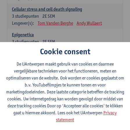
Cellular stress and cell death signaling
3
studiepunten
2E SEM
Lesgever(s):
Tom Vanden Berghe
Andy Wullaert
Epigenetica
3
studiepunten
2E SEM
Lesgever(s):
Wim Vanden Berghe
Cookie consent
Data mining
De UAntwerpen maakt gebruik van cookies en daarmee
3
studiepunten
2E SEM
vergelijkbare technieken voor het functioneren, meten en
Lesgever(s):
Erik Fransen
Kris Laukens
optimaliseren van de website. Ook worden er cookies geplaatst om
b.v. YouTubefilmpjes te kunnen tonen en voor
Laboratory Animal Science (core module)
marketingdoeleinden. Deze laatste categorie betreffen de tracking
6
studiepunten
2E SEM
cookies. Uw internetgedrag kan worden gevolgd door middel van
Lesgever(s):
Chris Van Ginneken
Debby Van Dam
deze tracking cookies Door op 'Accepteer alle cookies' te klikken
Bio-ethics
gaat u hiermee akkoord. Lees ook het UAntwerpen
Privacy
3
studiepunten
2E SEM
statement
Lesgever(s):
Kristien Hens
Patrick Rüdelsheim