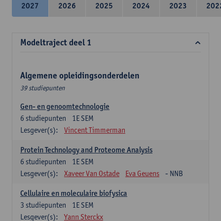
2027
2026
2025
2024
2023
202
Modeltraject deel 1
Algemene opleidingsonderdelen
39 studiepunten
Gen- en genoomtechnologie
6
studiepunten
1E SEM
Lesgever(s):
Vincent Timmerman
Protein Technology and Proteome Analysis
6
studiepunten
1E SEM
Lesgever(s):
Xaveer Van Ostade
Eva Geuens
- NNB
Cellulaire en moleculaire biofysica
3
studiepunten
1E SEM
Lesgever(s):
Yann Sterckx