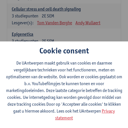
Cellular stress and cell death signaling
3
studiepunten
2E SEM
Lesgever(s):
Tom Vanden Berghe
Andy Wullaert
Epigenetica
3
studiepunten
2E SEM
Lesgever(s):
Wim Vanden Berghe
Cookie consent
Data mining
De UAntwerpen maakt gebruik van cookies en daarmee
3
studiepunten
2E SEM
vergelijkbare technieken voor het functioneren, meten en
Lesgever(s):
Erik Fransen
Kris Laukens
optimaliseren van de website. Ook worden er cookies geplaatst om
b.v. YouTubefilmpjes te kunnen tonen en voor
Laboratory Animal Science (core module)
marketingdoeleinden. Deze laatste categorie betreffen de tracking
6
studiepunten
2E SEM
cookies. Uw internetgedrag kan worden gevolgd door middel van
Lesgever(s):
Chris Van Ginneken
Debby Van Dam
deze tracking cookies Door op 'Accepteer alle cookies' te klikken
Bio-ethics
gaat u hiermee akkoord. Lees ook het UAntwerpen
Privacy
3
studiepunten
2E SEM
statement
Lesgever(s):
Kristien Hens
Patrick Rüdelsheim