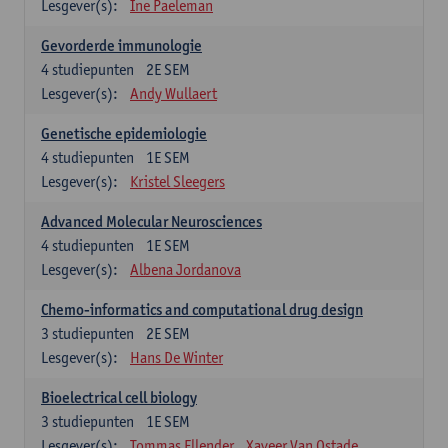
Lesgever(s):
Ine Paeleman
Gevorderde immunologie
4
studiepunten
2E SEM
Lesgever(s):
Andy Wullaert
Genetische epidemiologie
4
studiepunten
1E SEM
Lesgever(s):
Kristel Sleegers
Advanced Molecular Neurosciences
4
studiepunten
1E SEM
Lesgever(s):
Albena Jordanova
Chemo-informatics and computational drug design
3
studiepunten
2E SEM
Lesgever(s):
Hans De Winter
Bioelectrical cell biology
3
studiepunten
1E SEM
Lesgever(s):
Tommas Ellender
Xaveer Van Ostade