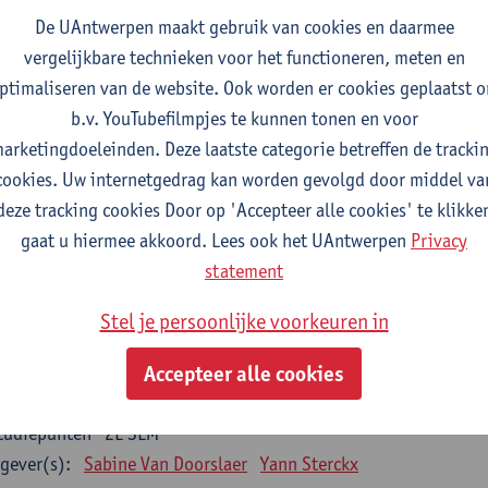
De UAntwerpen maakt gebruik van cookies en daarmee
gever(s):
Wim Vanden Berghe
vergelijkbare technieken voor het functioneren, meten en
ta mining
ptimaliseren van de website. Ook worden er cookies geplaatst 
tudiepunten
2E SEM
b.v. YouTubefilmpjes te kunnen tonen en voor
gever(s):
Erik Fransen
Kris Laukens
arketingdoeleinden. Deze laatste categorie betreffen de tracki
cookies. Uw internetgedrag kan worden gevolgd door middel va
oratory Animal Science (core module)
deze tracking cookies Door op 'Accepteer alle cookies' te klikke
tudiepunten
2E SEM
gaat u hiermee akkoord. Lees ook het UAntwerpen
Privacy
gever(s):
Chris Van Ginneken
Debby Van Dam
statement
-ethics
Stel je persoonlijke voorkeuren in
tudiepunten
2E SEM
gever(s):
Kristien Hens
Patrick Rüdelsheim
Accepteer alle cookies
egrative structural biology
tudiepunten
2E SEM
gever(s):
Sabine Van Doorslaer
Yann Sterckx