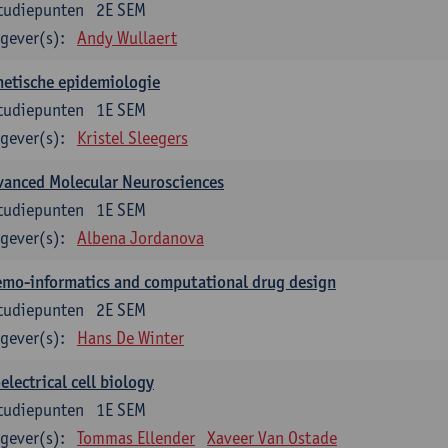
tudiepunten
2E SEM
gever(s):
Andy Wullaert
etische epidemiologie
tudiepunten
1E SEM
gever(s):
Kristel Sleegers
vanced Molecular Neurosciences
tudiepunten
1E SEM
gever(s):
Albena Jordanova
mo-informatics and computational drug design
tudiepunten
2E SEM
gever(s):
Hans De Winter
electrical cell biology
tudiepunten
1E SEM
gever(s):
Tommas Ellender
Xaveer Van Ostade