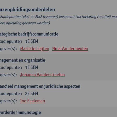
uzeopleidingsonderdelen
studiepunten (Ma1 en Ma2 tezamen) kiezen uit (na toelating faculteit ma
ere opleiding gekozen worden)
ategische bedrijfscommunicatie
tudiepunten
1E SEM
gever(s):
Mariëlle Leijten
Nina Vandermeulen
nagement en organisatie
tudiepunten
1E SEM
gever(s):
Johanna Vanderstraeten
ancieel management en juridische aspecten
tudiepunten
2E SEM
gever(s):
Ine Paeleman
vorderde immunologie