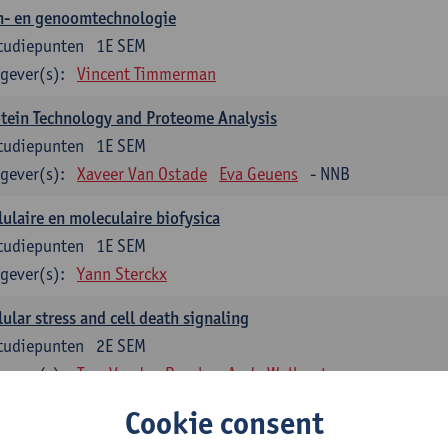
n- en genoomtechnologie
tudiepunten
1E SEM
gever(s):
Vincent Timmerman
tein Technology and Proteome Analysis
tudiepunten
1E SEM
gever(s):
Xaveer Van Ostade
Eva Geuens
- NNB
lulaire en moleculaire biofysica
tudiepunten
1E SEM
gever(s):
Yann Sterckx
lular stress and cell death signaling
tudiepunten
2E SEM
gever(s):
Tom Vanden Berghe
Andy Wullaert
Cookie consent
genetica
tudiepunten
2E SEM