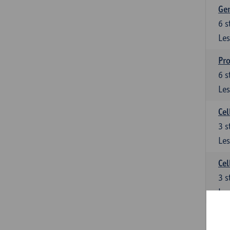
Ge
6
s
Les
Pro
6
s
Les
Cel
3
s
Les
Cel
3
s
Les
Epi
3
s