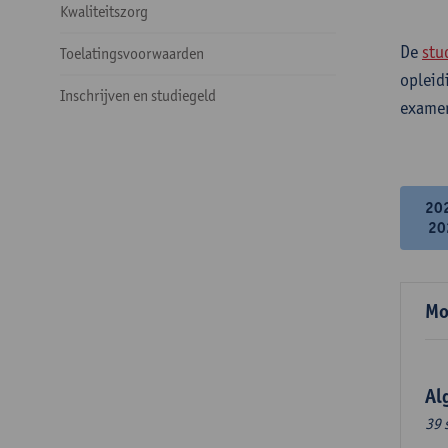
Kwaliteitszorg
De
stu
Toelatingsvoorwaarden
opleid
Inschrijven en studiegeld
examen
20
20
Mo
Al
39 