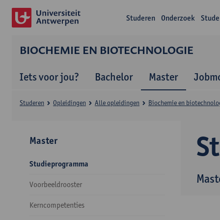
Studeren
Onderzoek
Stude
BIOCHEMIE EN BIOTECHNOLOGIE
Iets voor jou?
Bachelor
Master
Jobmo
Studeren
Opleidingen
Alle opleidingen
Biochemie en biotechnolo
S
Master
Studieprogramma
Mast
Voorbeeldrooster
Kerncompetenties