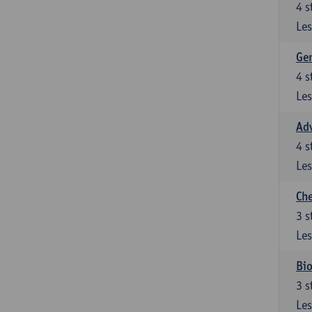
4
s
Les
Gen
4
s
Les
Ad
4
s
Les
Che
3
s
Les
Bio
3
s
Les