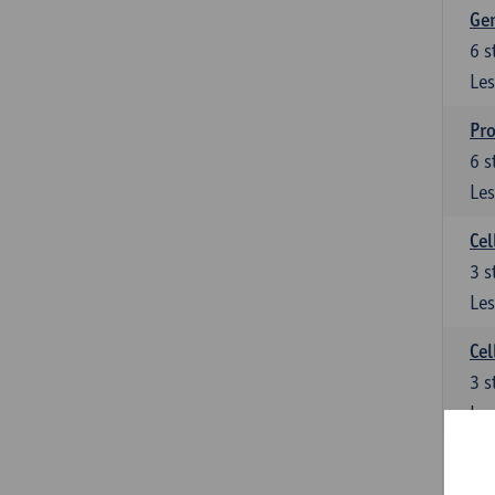
Ge
6
s
Les
Pro
6
s
Les
Cel
3
s
Les
Cel
3
s
Les
Epi
3
s