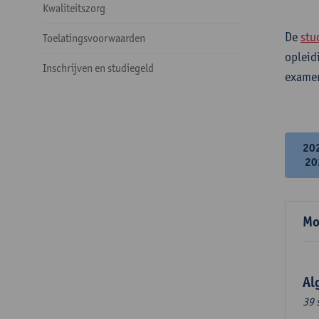
Kwaliteitszorg
De
stu
Toelatingsvoorwaarden
opleid
Inschrijven en studiegeld
examen
20
20
Mo
Al
39 