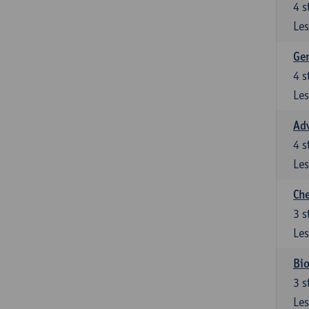
4
s
Les
Gen
4
s
Les
Ad
4
s
Les
Che
3
s
Les
Bio
3
s
Les