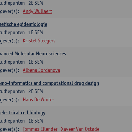
tudiepunten
2E SEM
gever(s):
Andy Wullaert
etische epidemiologie
tudiepunten
1E SEM
gever(s):
Kristel Sleegers
vanced Molecular Neurosciences
tudiepunten
1E SEM
gever(s):
Albena Jordanova
mo-informatics and computational drug design
tudiepunten
2E SEM
gever(s):
Hans De Winter
electrical cell biology
tudiepunten
1E SEM
gever(s):
Tommas Ellender
Xaveer Van Ostade