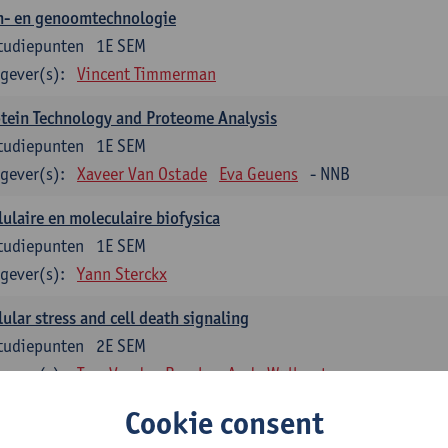
n- en genoomtechnologie
tudiepunten
1E SEM
gever(s):
Vincent Timmerman
tein Technology and Proteome Analysis
tudiepunten
1E SEM
gever(s):
Xaveer Van Ostade
Eva Geuens
- NNB
lulaire en moleculaire biofysica
tudiepunten
1E SEM
gever(s):
Yann Sterckx
lular stress and cell death signaling
tudiepunten
2E SEM
gever(s):
Tom Vanden Berghe
Andy Wullaert
Cookie consent
genetica
tudiepunten
2E SEM