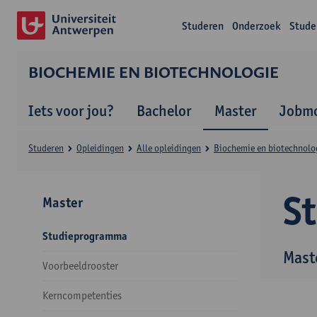
Studeren
Onderzoek
Stude
BIOCHEMIE EN BIOTECHNOLOGIE
Iets voor jou?
Bachelor
Master
Jobmo
Studeren
Opleidingen
Alle opleidingen
Biochemie en biotechnolo
S
Master
Studieprogramma
Mast
Voorbeeldrooster
Kerncompetenties