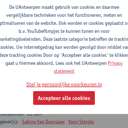
De UAntwerpen maakt gebruik van cookies en daarmee
gever(s):
Wim Vanden Berghe
vergelijkbare technieken voor het functioneren, meten en
ta mining
ptimaliseren van de website. Ook worden er cookies geplaatst 
tudiepunten
2E SEM
b.v. YouTubefilmpjes te kunnen tonen en voor
gever(s):
Erik Fransen
Kris Laukens
arketingdoeleinden. Deze laatste categorie betreffen de tracki
cookies. Uw internetgedrag kan worden gevolgd door middel va
oratory Animal Science (core module)
deze tracking cookies Door op 'Accepteer alle cookies' te klikke
tudiepunten
2E SEM
gaat u hiermee akkoord. Lees ook het UAntwerpen
Privacy
gever(s):
Chris Van Ginneken
Debby Van Dam
statement
-ethics
Stel je persoonlijke voorkeuren in
tudiepunten
2E SEM
gever(s):
Kristien Hens
Patrick Rüdelsheim
Accepteer alle cookies
egrative structural biology
tudiepunten
2E SEM
gever(s):
Sabine Van Doorslaer
Yann Sterckx