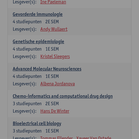
Lesgever(s):
Ine Paeleman
Gevorderde immunologie
4
studiepunten
2E SEM
Lesgever(s):
Andy Wullaert
Genetische epidemiologie
4
studiepunten
1E SEM
Lesgever(s):
Kristel Sleegers
Advanced Molecular Neurosciences
4
studiepunten
1E SEM
Lesgever(s):
Albena Jordanova
Chemo-informatics and computational drug design
3
studiepunten
2E SEM
Lesgever(s):
Hans De Winter
Bioelectrical cell biology
3
studiepunten
1E SEM
Lesgever(s):
Tommas Ellender
Xaveer Van Ostade