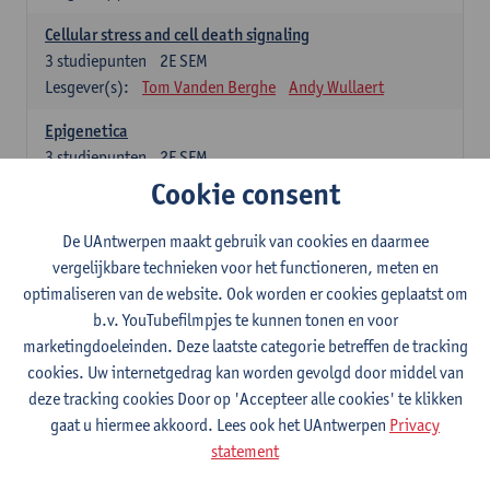
Cellular stress and cell death signaling
3
studiepunten
2E SEM
Lesgever(s):
Tom Vanden Berghe
Andy Wullaert
Epigenetica
3
studiepunten
2E SEM
Lesgever(s):
Wim Vanden Berghe
Cookie consent
Data mining
De UAntwerpen maakt gebruik van cookies en daarmee
3
studiepunten
2E SEM
vergelijkbare technieken voor het functioneren, meten en
Lesgever(s):
Erik Fransen
Kris Laukens
optimaliseren van de website. Ook worden er cookies geplaatst om
b.v. YouTubefilmpjes te kunnen tonen en voor
Laboratory Animal Science (core module)
marketingdoeleinden. Deze laatste categorie betreffen de tracking
6
studiepunten
2E SEM
cookies. Uw internetgedrag kan worden gevolgd door middel van
Lesgever(s):
Chris Van Ginneken
Debby Van Dam
deze tracking cookies Door op 'Accepteer alle cookies' te klikken
Bio-ethics
gaat u hiermee akkoord. Lees ook het UAntwerpen
Privacy
3
studiepunten
2E SEM
statement
Lesgever(s):
Kristien Hens
Patrick Rüdelsheim