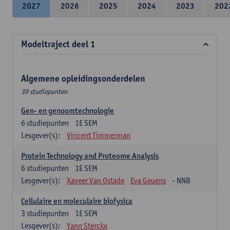
2027
2026
2025
2024
2023
202
Modeltraject deel 1
Algemene opleidingsonderdelen
39 studiepunten
Gen- en genoomtechnologie
6
studiepunten
1E SEM
Lesgever(s):
Vincent Timmerman
Protein Technology and Proteome Analysis
6
studiepunten
1E SEM
Lesgever(s):
Xaveer Van Ostade
Eva Geuens
- NNB
Cellulaire en moleculaire biofysica
3
studiepunten
1E SEM
Lesgever(s):
Yann Sterckx