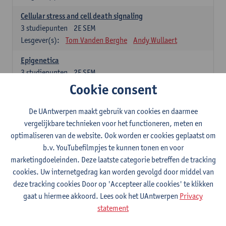
Cellular stress and cell death signaling
3
studiepunten
2E SEM
Lesgever(s):
Tom Vanden Berghe
Andy Wullaert
Epigenetica
3
studiepunten
2E SEM
Lesgever(s):
Wim Vanden Berghe
Cookie consent
Data mining
De UAntwerpen maakt gebruik van cookies en daarmee
3
studiepunten
2E SEM
vergelijkbare technieken voor het functioneren, meten en
Lesgever(s):
Erik Fransen
Kris Laukens
optimaliseren van de website. Ook worden er cookies geplaatst om
b.v. YouTubefilmpjes te kunnen tonen en voor
Laboratory Animal Science (core module)
marketingdoeleinden. Deze laatste categorie betreffen de tracking
6
studiepunten
2E SEM
cookies. Uw internetgedrag kan worden gevolgd door middel van
Lesgever(s):
Chris Van Ginneken
Debby Van Dam
deze tracking cookies Door op 'Accepteer alle cookies' te klikken
Bio-ethics
gaat u hiermee akkoord. Lees ook het UAntwerpen
Privacy
3
studiepunten
2E SEM
statement
Lesgever(s):
Kristien Hens
Patrick Rüdelsheim