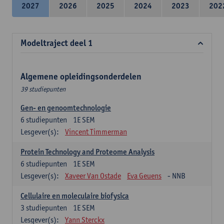
2027
2026
2025
2024
2023
202
Modeltraject deel 1
Algemene opleidingsonderdelen
39 studiepunten
Gen- en genoomtechnologie
6
studiepunten
1E SEM
Lesgever(s):
Vincent Timmerman
Protein Technology and Proteome Analysis
6
studiepunten
1E SEM
Lesgever(s):
Xaveer Van Ostade
Eva Geuens
- NNB
Cellulaire en moleculaire biofysica
3
studiepunten
1E SEM
Lesgever(s):
Yann Sterckx