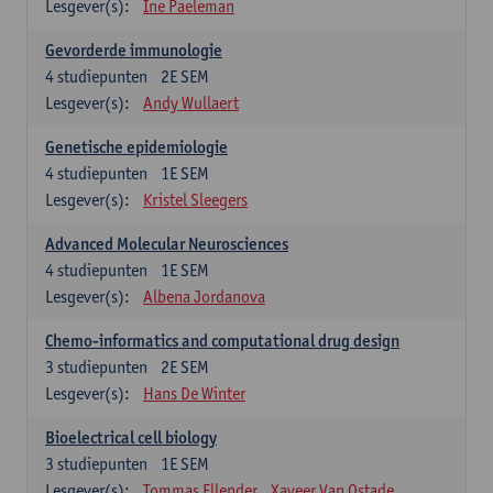
Lesgever(s):
Ine Paeleman
Gevorderde immunologie
4
studiepunten
2E SEM
Lesgever(s):
Andy Wullaert
Genetische epidemiologie
4
studiepunten
1E SEM
Lesgever(s):
Kristel Sleegers
Advanced Molecular Neurosciences
4
studiepunten
1E SEM
Lesgever(s):
Albena Jordanova
Chemo-informatics and computational drug design
3
studiepunten
2E SEM
Lesgever(s):
Hans De Winter
Bioelectrical cell biology
3
studiepunten
1E SEM
Lesgever(s):
Tommas Ellender
Xaveer Van Ostade