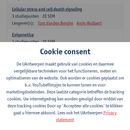
Cellular stress and cell death signaling
3
studiepunten
2E SEM
Lesgever(s):
Tom Vanden Berghe
Andy Wullaert
Epigenetica
3
studiepunten
2E SEM
Lesgever(s):
Wim Vanden Berghe
Cookie consent
Data mining
De UAntwerpen maakt gebruik van cookies en daarmee
3
studiepunten
2E SEM
vergelijkbare technieken voor het functioneren, meten en
Lesgever(s):
Erik Fransen
Kris Laukens
optimaliseren van de website. Ook worden er cookies geplaatst om
b.v. YouTubefilmpjes te kunnen tonen en voor
Laboratory Animal Science (core module)
marketingdoeleinden. Deze laatste categorie betreffen de tracking
6
studiepunten
2E SEM
cookies. Uw internetgedrag kan worden gevolgd door middel van
Lesgever(s):
Chris Van Ginneken
Debby Van Dam
deze tracking cookies Door op 'Accepteer alle cookies' te klikken
Bio-ethics
gaat u hiermee akkoord. Lees ook het UAntwerpen
Privacy
3
studiepunten
2E SEM
statement
Lesgever(s):
Kristien Hens
Patrick Rüdelsheim