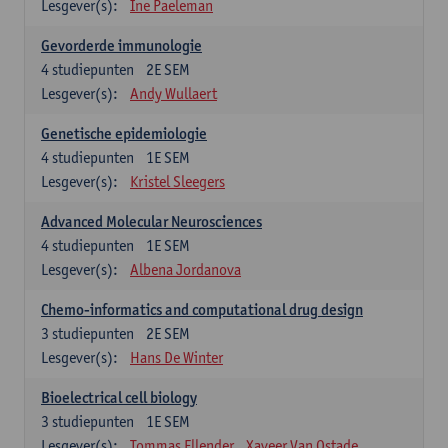
Lesgever(s):
Ine Paeleman
Gevorderde immunologie
4
studiepunten
2E SEM
Lesgever(s):
Andy Wullaert
Genetische epidemiologie
4
studiepunten
1E SEM
Lesgever(s):
Kristel Sleegers
Advanced Molecular Neurosciences
4
studiepunten
1E SEM
Lesgever(s):
Albena Jordanova
Chemo-informatics and computational drug design
3
studiepunten
2E SEM
Lesgever(s):
Hans De Winter
Bioelectrical cell biology
3
studiepunten
1E SEM
Lesgever(s):
Tommas Ellender
Xaveer Van Ostade