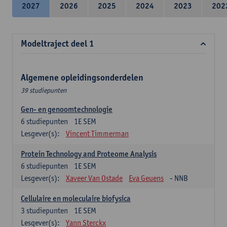
2027
2026
2025
2024
2023
202
Modeltraject deel 1
Algemene opleidingsonderdelen
39 studiepunten
Gen- en genoomtechnologie
6
studiepunten
1E SEM
Lesgever(s):
Vincent Timmerman
Protein Technology and Proteome Analysis
6
studiepunten
1E SEM
Lesgever(s):
Xaveer Van Ostade
Eva Geuens
- NNB
Cellulaire en moleculaire biofysica
3
studiepunten
1E SEM
Lesgever(s):
Yann Sterckx