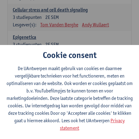
Cellular stress and cell death signaling
3
studiepunten
2E SEM
Lesgever(s):
Tom Vanden Berghe
Andy Wullaert
Epigenetica
3
studiepunten
2E SEM
Lesgever(s):
Wim Vanden Berghe
Cookie consent
Data mining
De UAntwerpen maakt gebruik van cookies en daarmee
3
studiepunten
2E SEM
vergelijkbare technieken voor het functioneren, meten en
Lesgever(s):
Erik Fransen
Kris Laukens
optimaliseren van de website. Ook worden er cookies geplaatst om
b.v. YouTubefilmpjes te kunnen tonen en voor
Laboratory Animal Science (core module)
marketingdoeleinden. Deze laatste categorie betreffen de tracking
6
studiepunten
2E SEM
cookies. Uw internetgedrag kan worden gevolgd door middel van
Lesgever(s):
Chris Van Ginneken
Debby Van Dam
deze tracking cookies Door op 'Accepteer alle cookies' te klikken
Bio-ethics
gaat u hiermee akkoord. Lees ook het UAntwerpen
Privacy
3
studiepunten
2E SEM
statement
Lesgever(s):
Kristien Hens
Patrick Rüdelsheim