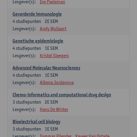
Lesgever(s):
Ine Paeleman
Gevorderde immunologie
4
studiepunten
2E SEM
Lesgever(s):
Andy Wullaert
Genetische epidemiologie
4
studiepunten
1E SEM
Lesgever(s):
Kristel Sleegers
Advanced Molecular Neurosciences
4
studiepunten
1E SEM
Lesgever(s):
Albena Jordanova
Chemo-informatics and computational drug design
3
studiepunten
2E SEM
Lesgever(s):
Hans De Winter
Bioelectrical cell biology
3
studiepunten
1E SEM
Lesgever(s):
Tommas Ellender
Xaveer Van Ostade