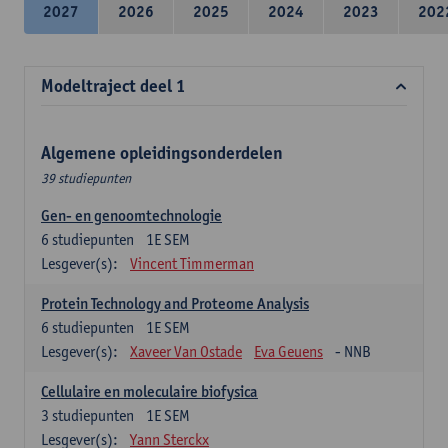
2027
2026
2025
2024
2023
202
Modeltraject deel 1
Algemene opleidingsonderdelen
39 studiepunten
Gen- en genoomtechnologie
6
studiepunten
1E SEM
Lesgever(s):
Vincent Timmerman
Protein Technology and Proteome Analysis
6
studiepunten
1E SEM
Lesgever(s):
Xaveer Van Ostade
Eva Geuens
- NNB
Cellulaire en moleculaire biofysica
3
studiepunten
1E SEM
Lesgever(s):
Yann Sterckx