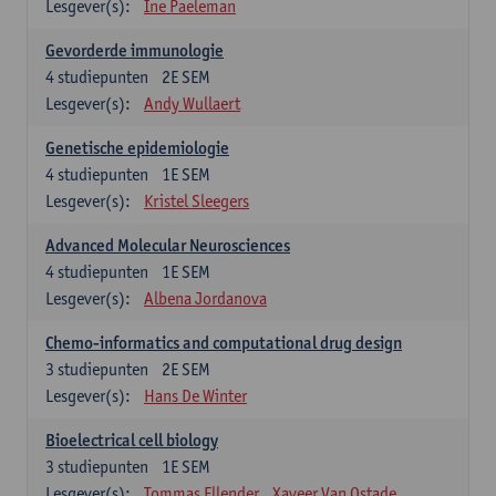
Lesgever(s):
Ine Paeleman
Gevorderde immunologie
4
studiepunten
2E SEM
Lesgever(s):
Andy Wullaert
Genetische epidemiologie
4
studiepunten
1E SEM
Lesgever(s):
Kristel Sleegers
Advanced Molecular Neurosciences
4
studiepunten
1E SEM
Lesgever(s):
Albena Jordanova
Chemo-informatics and computational drug design
3
studiepunten
2E SEM
Lesgever(s):
Hans De Winter
Bioelectrical cell biology
3
studiepunten
1E SEM
Lesgever(s):
Tommas Ellender
Xaveer Van Ostade