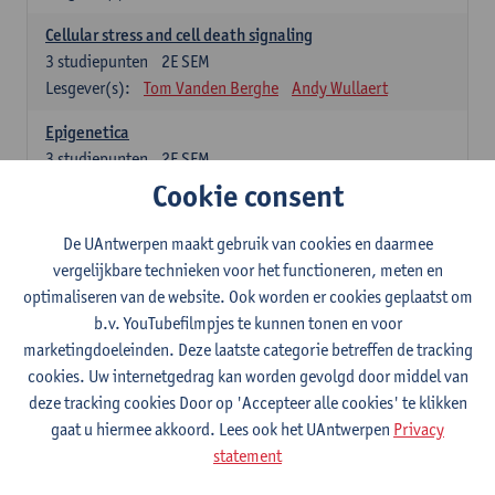
Cellular stress and cell death signaling
3
studiepunten
2E SEM
Lesgever(s):
Tom Vanden Berghe
Andy Wullaert
Epigenetica
3
studiepunten
2E SEM
Lesgever(s):
Wim Vanden Berghe
Cookie consent
Data mining
De UAntwerpen maakt gebruik van cookies en daarmee
3
studiepunten
2E SEM
vergelijkbare technieken voor het functioneren, meten en
Lesgever(s):
Erik Fransen
Kris Laukens
optimaliseren van de website. Ook worden er cookies geplaatst om
b.v. YouTubefilmpjes te kunnen tonen en voor
Laboratory Animal Science (core module)
marketingdoeleinden. Deze laatste categorie betreffen de tracking
6
studiepunten
2E SEM
cookies. Uw internetgedrag kan worden gevolgd door middel van
Lesgever(s):
Chris Van Ginneken
Debby Van Dam
deze tracking cookies Door op 'Accepteer alle cookies' te klikken
Bio-ethics
gaat u hiermee akkoord. Lees ook het UAntwerpen
Privacy
3
studiepunten
2E SEM
statement
Lesgever(s):
Kristien Hens
Patrick Rüdelsheim