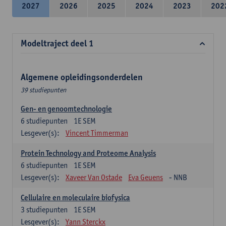
2027
2026
2025
2024
2023
202
Modeltraject deel 1
Algemene opleidingsonderdelen
39 studiepunten
Gen- en genoomtechnologie
6
studiepunten
1E SEM
Lesgever(s):
Vincent Timmerman
Protein Technology and Proteome Analysis
6
studiepunten
1E SEM
Lesgever(s):
Xaveer Van Ostade
Eva Geuens
- NNB
Cellulaire en moleculaire biofysica
3
studiepunten
1E SEM
Lesgever(s):
Yann Sterckx