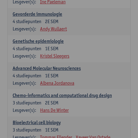
Lesgever(s):
Ine Paeleman
Gevorderde immunologie
4
studiepunten
2E SEM
Lesgever(s):
Andy Wullaert
Genetische epidemiologie
4
studiepunten
1E SEM
Lesgever(s):
Kristel Sleegers
Advanced Molecular Neurosciences
4
studiepunten
1E SEM
Lesgever(s):
Albena Jordanova
Chemo-informatics and computational drug design
3
studiepunten
2E SEM
Lesgever(s):
Hans De Winter
Bioelectrical cell biology
3
studiepunten
1E SEM
Lesgever(s):
Tommas Ellender
Xaveer Van Ostade