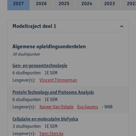
2027
2026
2025
2024
2023
202
Modeltraject deel 1
Algemene opleidingsonderdelen
39 studiepunten
Gen- en genoomtechnologie
6
studiepunten
1E SEM
Lesgever(s):
Vincent Timmerman
Protein Technology and Proteome Analysis
6
studiepunten
1E SEM
Lesgever(s):
Xaveer Van Ostade
Eva Geuens
- NNB
Cellulaire en moleculaire biofysica
3
studiepunten
1E SEM
Lesgever(s):
Yann Sterckx