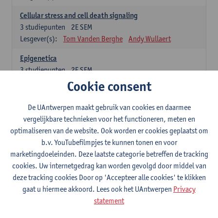
Cellular stress and cell death signaling
3
studiepunten
2E SEM
Lesgever(s):
Tom Vanden Berghe
Andy Wullaert
Epigenetica
3
studiepunten
2E SEM
Lesgever(s):
Wim Vanden Berghe
Cookie consent
Data mining
De UAntwerpen maakt gebruik van cookies en daarmee
3
studiepunten
2E SEM
vergelijkbare technieken voor het functioneren, meten en
Lesgever(s):
Erik Fransen
Kris Laukens
optimaliseren van de website. Ook worden er cookies geplaatst om
b.v. YouTubefilmpjes te kunnen tonen en voor
Laboratory Animal Science (core module)
marketingdoeleinden. Deze laatste categorie betreffen de tracking
6
studiepunten
2E SEM
cookies. Uw internetgedrag kan worden gevolgd door middel van
Lesgever(s):
Chris Van Ginneken
Debby Van Dam
deze tracking cookies Door op 'Accepteer alle cookies' te klikken
Bio-ethics
gaat u hiermee akkoord. Lees ook het UAntwerpen
Privacy
3
studiepunten
2E SEM
statement
Lesgever(s):
Kristien Hens
Patrick Rüdelsheim