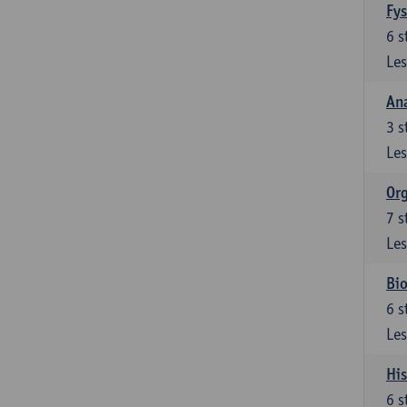
Fys
6
s
Les
An
3
s
Les
Org
7
s
Les
Bio
6
s
Les
His
6
s