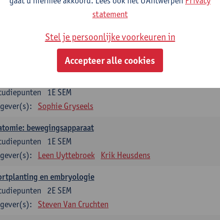
gaat u hiermee akkoord. Lees ook het UAntwerpen
Privacy
statement
dium generale in de biomedische wetenschappen deel 1: onderz
venswetenschappen
Stel je persoonlijke voorkeuren in
tudiepunten
1E SEM
gever(s):
Anja Verhulst
Sebastiaan De Schepper
Accepteer alle cookies
erkunde
tudiepunten
1E SEM
gever(s):
Sophie Gryseels
atomie: bewegingsapparaat
tudiepunten
1E SEM
gever(s):
Leen Uyttebroek
Krik Heusdens
ortplanting en embryologie
tudiepunten
2E SEM
gever(s):
Steven Van Cruchten