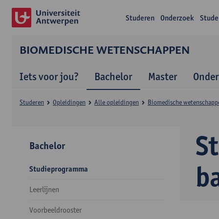
Studeren
Onderzoek
Stude
BIOMEDISCHE WETENSCHAPPEN
Iets voor jou?
Bachelor
Master
Onder
Studeren
Opleidingen
Alle opleidingen
Biomedische wetenschapp
S
Bachelor
b
Studieprogramma
Leerlijnen
Voorbeeldrooster