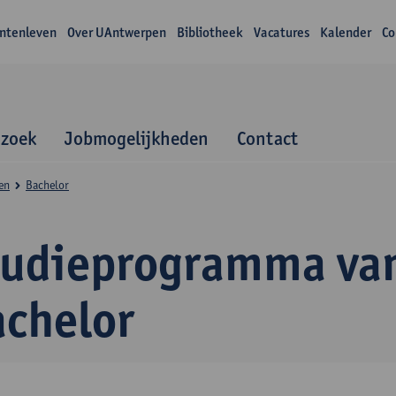
ntenleven
Over UAntwerpen
Bibliotheek
Vacatures
Kalender
Co
zoek
Jobmogelijkheden
Contact
en
Bachelor
tudieprogramma va
achelor