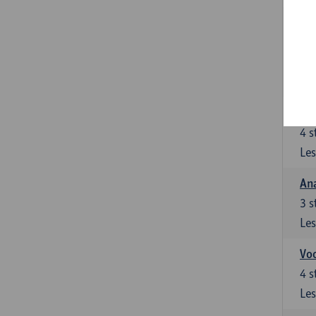
Stu
le
5
s
Les
Di
4
s
Les
An
3
s
Les
Vo
4
s
Les