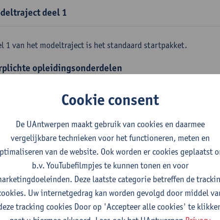
deltraject deel 1
l 1 van het modeltraject is het standaard startpakket.
rplichte opleidingsonderdelen
emene fysica
Cookie consent
tudiepunten
1E SEM
gever(s):
Jan Sijbers
De UAntwerpen maakt gebruik van cookies en daarmee
skundige methoden en technieken
vergelijkbare technieken voor het functioneren, meten en
tudiepunten
1E SEM
ptimaliseren van de website. Ook worden er cookies geplaatst 
gever(s):
Jan Sijbers
b.v. YouTubefilmpjes te kunnen tonen en voor
arketingdoeleinden. Deze laatste categorie betreffen de tracki
emene chemie m.i.v. labovaardigheden
cookies. Uw internetgedrag kan worden gevolgd door middel va
tudiepunten
1E SEM
deze tracking cookies Door op 'Accepteer alle cookies' te klikke
gever(s):
Frank Blockhuys
Christophe De Bie