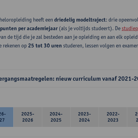
heloropleiding heeft een
driedelig modeltraject
: drie opeenv
epunten per academiejaar
(als je voltijds studeert). De
studiep
van de tijd die je zal besteden aan je opleiding en aan elk ople
e rekenen op
25 tot 30 uren
studeren, lessen volgen en examen
ergangsmaatregelen: nieuw curriculum vanaf 2021-
26-
2025-
2024-
2023-
2022-
2
27
2026
2025
2024
2023