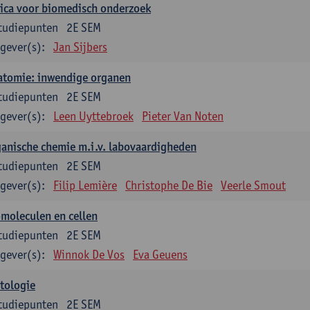
ica voor biomedisch onderzoek
tudiepunten
2E SEM
gever(s):
Jan Sijbers
atomie: inwendige organen
tudiepunten
2E SEM
gever(s):
Leen Uyttebroek
Pieter Van Noten
anische chemie m.i.v. labovaardigheden
tudiepunten
2E SEM
gever(s):
Filip Lemière
Christophe De Bie
Veerle Smout
moleculen en cellen
tudiepunten
2E SEM
gever(s):
Winnok De Vos
Eva Geuens
tologie
tudiepunten
2E SEM