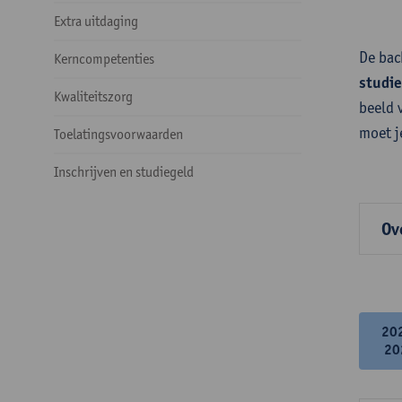
Extra uitdaging
De bac
Kerncompetenties
studi
Kwaliteitszorg
beeld 
moet j
Toelatingsvoorwaarden
Inschrijven en studiegeld
Ov
20
20