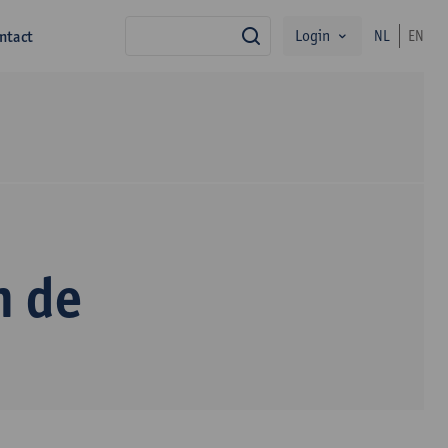
Login
ntact
NL
EN
zoek
n de