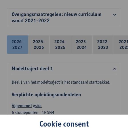
Overgangsmaatregelen: nieuw curriculum
vanaf 2021-2022
2026-
2025-
2024-
2023-
2022-
202
2027
2026
2025
2024
2023
202
Modeltraject deel 1
Deel 1 van het modeltraject is het standaard startpakket.
Verplichte opleidingsonderdelen
Algemene fysica
6
studiepunten
1E SEM
Lesgever(s):
Jan Sijbers
Cookie consent