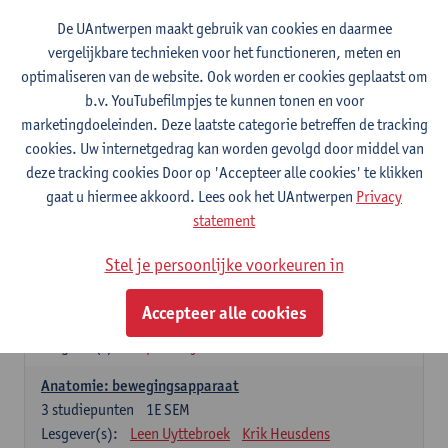
Wiskundige methoden en technieken
De UAntwerpen maakt gebruik van cookies en daarmee
3
studiepunten
1E SEM
vergelijkbare technieken voor het functioneren, meten en
Lesgever(s):
Jan Sijbers
optimaliseren van de website. Ook worden er cookies geplaatst om
Algemene chemie m.i.v. labovaardigheden
b.v. YouTubefilmpjes te kunnen tonen en voor
7
studiepunten
1E SEM
marketingdoeleinden. Deze laatste categorie betreffen de tracking
Lesgever(s):
Frank Blockhuys
Christophe De Bie
cookies. Uw internetgedrag kan worden gevolgd door middel van
deze tracking cookies Door op 'Accepteer alle cookies' te klikken
Studium generale in de biomedische wetenschappen deel
gaat u hiermee akkoord. Lees ook het UAntwerpen
Privacy
1: onderzoek in de levenswetenschappen
statement
5
studiepunten
1E SEM
Lesgever(s):
Anja Verhulst
Sebastiaan De Schepper
Stel je persoonlijke voorkeuren in
Dierkunde
Accepteer alle cookies
4
studiepunten
1E SEM
Lesgever(s):
Sophie Gryseels
Anatomie: bewegingsapparaat
3
studiepunten
1E SEM
Lesgever(s):
Leen Uyttebroek
Krik Heusdens