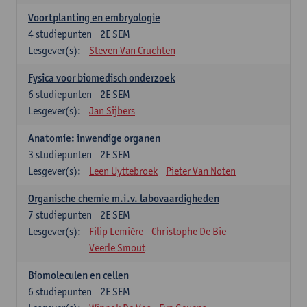
Voortplanting en embryologie
4
studiepunten
2E SEM
Lesgever(s):
Steven Van Cruchten
Fysica voor biomedisch onderzoek
6
studiepunten
2E SEM
Lesgever(s):
Jan Sijbers
Anatomie: inwendige organen
3
studiepunten
2E SEM
Lesgever(s):
Leen Uyttebroek
Pieter Van Noten
Organische chemie m.i.v. labovaardigheden
7
studiepunten
2E SEM
Lesgever(s):
Filip Lemière
Christophe De Bie
Veerle Smout
Biomoleculen en cellen
6
studiepunten
2E SEM