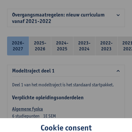
Overgangsmaatregelen: nieuw curriculum
vanaf 2021-2022
2026-
2025-
2024-
2023-
2022-
202
2027
2026
2025
2024
2023
202
Modeltraject deel 1
Deel 1 van het modeltraject is het standaard startpakket.
Verplichte opleidingsonderdelen
Algemene fysica
6
studiepunten
1E SEM
Lesgever(s):
Jan Sijbers
Cookie consent