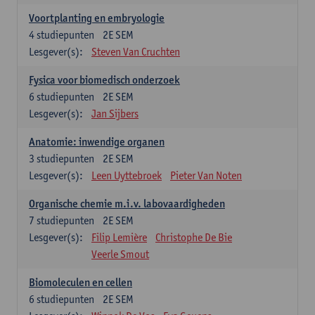
Voortplanting en embryologie
4
studiepunten
2E SEM
Lesgever(s):
Steven Van Cruchten
Fysica voor biomedisch onderzoek
6
studiepunten
2E SEM
Lesgever(s):
Jan Sijbers
Anatomie: inwendige organen
3
studiepunten
2E SEM
Lesgever(s):
Leen Uyttebroek
Pieter Van Noten
Organische chemie m.i.v. labovaardigheden
7
studiepunten
2E SEM
Lesgever(s):
Filip Lemière
Christophe De Bie
Veerle Smout
Biomoleculen en cellen
6
studiepunten
2E SEM