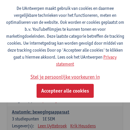
Wiskundige methoden en technieken
De UAntwerpen maakt gebruik van cookies en daarmee
3
studiepunten
1E SEM
vergelijkbare technieken voor het functioneren, meten en
Lesgever(s):
Jan Sijbers
optimaliseren van de website. Ook worden er cookies geplaatst om
Algemene chemie m.i.v. labovaardigheden
b.v. YouTubefilmpjes te kunnen tonen en voor
7
studiepunten
1E SEM
marketingdoeleinden. Deze laatste categorie betreffen de tracking
Lesgever(s):
Frank Blockhuys
Christophe De Bie
cookies. Uw internetgedrag kan worden gevolgd door middel van
deze tracking cookies Door op 'Accepteer alle cookies' te klikken
Studium generale in de biomedische wetenschappen deel
gaat u hiermee akkoord. Lees ook het UAntwerpen
Privacy
1: onderzoek in de levenswetenschappen
statement
5
studiepunten
1E SEM
Lesgever(s):
Anja Verhulst
Sebastiaan De Schepper
Stel je persoonlijke voorkeuren in
Dierkunde
Accepteer alle cookies
4
studiepunten
1E SEM
Lesgever(s):
Sophie Gryseels
Anatomie: bewegingsapparaat
3
studiepunten
1E SEM
Lesgever(s):
Leen Uyttebroek
Krik Heusdens