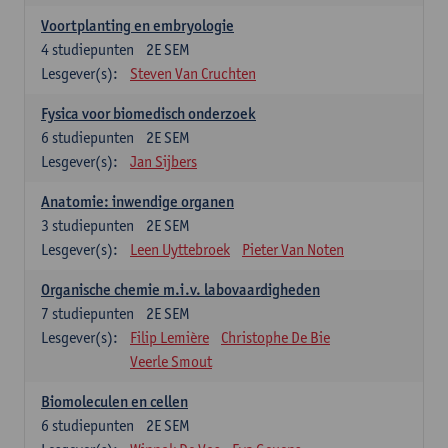
Voortplanting en embryologie
4
studiepunten
2E SEM
Lesgever(s):
Steven Van Cruchten
Fysica voor biomedisch onderzoek
6
studiepunten
2E SEM
Lesgever(s):
Jan Sijbers
Anatomie: inwendige organen
3
studiepunten
2E SEM
Lesgever(s):
Leen Uyttebroek
Pieter Van Noten
Organische chemie m.i.v. labovaardigheden
7
studiepunten
2E SEM
Lesgever(s):
Filip Lemière
Christophe De Bie
Veerle Smout
Biomoleculen en cellen
6
studiepunten
2E SEM