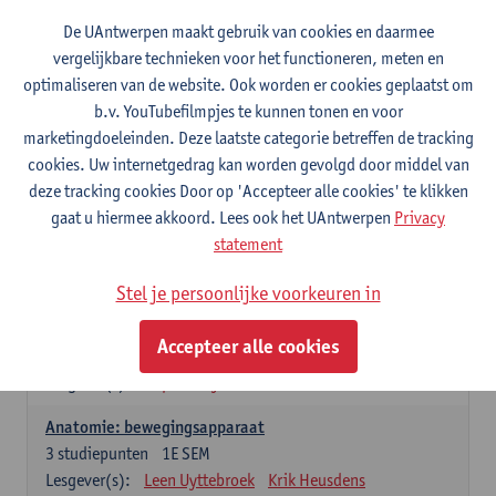
Wiskundige methoden en technieken
De UAntwerpen maakt gebruik van cookies en daarmee
3
studiepunten
1E SEM
vergelijkbare technieken voor het functioneren, meten en
Lesgever(s):
Jan Sijbers
optimaliseren van de website. Ook worden er cookies geplaatst om
Algemene chemie m.i.v. labovaardigheden
b.v. YouTubefilmpjes te kunnen tonen en voor
7
studiepunten
1E SEM
marketingdoeleinden. Deze laatste categorie betreffen de tracking
Lesgever(s):
Frank Blockhuys
Christophe De Bie
cookies. Uw internetgedrag kan worden gevolgd door middel van
deze tracking cookies Door op 'Accepteer alle cookies' te klikken
Studium generale in de biomedische wetenschappen deel
gaat u hiermee akkoord. Lees ook het UAntwerpen
Privacy
1: onderzoek in de levenswetenschappen
statement
5
studiepunten
1E SEM
Lesgever(s):
Anja Verhulst
Sebastiaan De Schepper
Stel je persoonlijke voorkeuren in
Dierkunde
Accepteer alle cookies
4
studiepunten
1E SEM
Lesgever(s):
Sophie Gryseels
Anatomie: bewegingsapparaat
3
studiepunten
1E SEM
Lesgever(s):
Leen Uyttebroek
Krik Heusdens