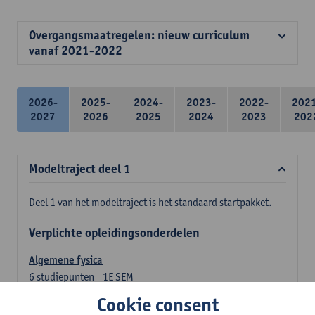
Overgangsmaatregelen: nieuw curriculum
vanaf 2021-2022
2026-
2025-
2024-
2023-
2022-
202
2027
2026
2025
2024
2023
202
Modeltraject deel 1
Deel 1 van het modeltraject is het standaard startpakket.
Verplichte opleidingsonderdelen
Algemene fysica
6
studiepunten
1E SEM
Lesgever(s):
Jan Sijbers
Cookie consent