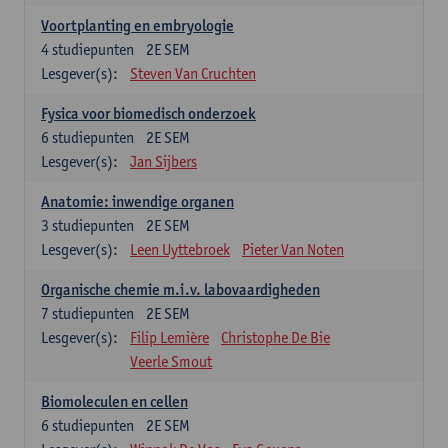
Voortplanting en embryologie
4
studiepunten
2E SEM
Lesgever(s):
Steven Van Cruchten
Fysica voor biomedisch onderzoek
6
studiepunten
2E SEM
Lesgever(s):
Jan Sijbers
Anatomie: inwendige organen
3
studiepunten
2E SEM
Lesgever(s):
Leen Uyttebroek
Pieter Van Noten
Organische chemie m.i.v. labovaardigheden
7
studiepunten
2E SEM
Lesgever(s):
Filip Lemière
Christophe De Bie
Veerle Smout
Biomoleculen en cellen
6
studiepunten
2E SEM