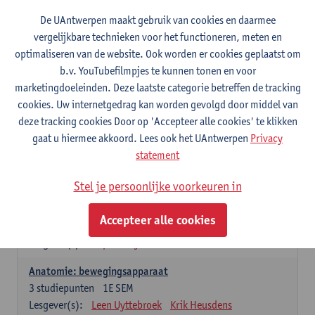
Wiskundige methoden en technieken
De UAntwerpen maakt gebruik van cookies en daarmee
3
studiepunten
1E SEM
vergelijkbare technieken voor het functioneren, meten en
Lesgever(s):
Jan Sijbers
optimaliseren van de website. Ook worden er cookies geplaatst om
Algemene chemie m.i.v. labovaardigheden
b.v. YouTubefilmpjes te kunnen tonen en voor
7
studiepunten
1E SEM
marketingdoeleinden. Deze laatste categorie betreffen de tracking
Lesgever(s):
Frank Blockhuys
Christophe De Bie
cookies. Uw internetgedrag kan worden gevolgd door middel van
deze tracking cookies Door op 'Accepteer alle cookies' te klikken
Studium generale in de biomedische wetenschappen deel
gaat u hiermee akkoord. Lees ook het UAntwerpen
Privacy
1: onderzoek in de levenswetenschappen
statement
5
studiepunten
1E SEM
Lesgever(s):
Anja Verhulst
Sebastiaan De Schepper
Stel je persoonlijke voorkeuren in
Dierkunde
Accepteer alle cookies
4
studiepunten
1E SEM
Lesgever(s):
Sophie Gryseels
Anatomie: bewegingsapparaat
3
studiepunten
1E SEM
Lesgever(s):
Leen Uyttebroek
Krik Heusdens