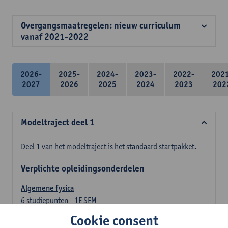
Overgangsmaatregelen: nieuw curriculum
vanaf 2021-2022
2026-
2025-
2024-
2023-
2022-
202
2027
2026
2025
2024
2023
202
Modeltraject deel 1
Deel 1 van het modeltraject is het standaard startpakket.
Verplichte opleidingsonderdelen
Algemene fysica
6
studiepunten
1E SEM
Lesgever(s):
Jan Sijbers
Cookie consent