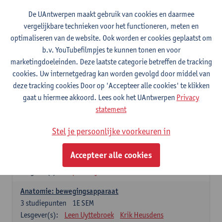
Wiskundige methoden en technieken
De UAntwerpen maakt gebruik van cookies en daarmee
3
studiepunten
1E SEM
vergelijkbare technieken voor het functioneren, meten en
Lesgever(s):
Jan Sijbers
optimaliseren van de website. Ook worden er cookies geplaatst om
Algemene chemie m.i.v. labovaardigheden
b.v. YouTubefilmpjes te kunnen tonen en voor
7
studiepunten
1E SEM
marketingdoeleinden. Deze laatste categorie betreffen de tracking
Lesgever(s):
Frank Blockhuys
Christophe De Bie
cookies. Uw internetgedrag kan worden gevolgd door middel van
deze tracking cookies Door op 'Accepteer alle cookies' te klikken
Studium generale in de biomedische wetenschappen deel
gaat u hiermee akkoord. Lees ook het UAntwerpen
Privacy
1: onderzoek in de levenswetenschappen
statement
5
studiepunten
1E SEM
Lesgever(s):
Anja Verhulst
Sebastiaan De Schepper
Stel je persoonlijke voorkeuren in
Dierkunde
Accepteer alle cookies
4
studiepunten
1E SEM
Lesgever(s):
Sophie Gryseels
Anatomie: bewegingsapparaat
3
studiepunten
1E SEM
Lesgever(s):
Leen Uyttebroek
Krik Heusdens