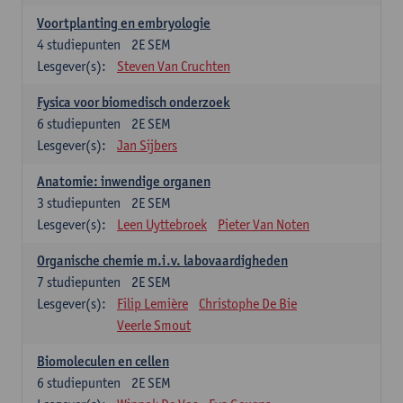
Voortplanting en embryologie
4
studiepunten
2E SEM
Lesgever(s):
Steven Van Cruchten
Fysica voor biomedisch onderzoek
6
studiepunten
2E SEM
Lesgever(s):
Jan Sijbers
Anatomie: inwendige organen
3
studiepunten
2E SEM
Lesgever(s):
Leen Uyttebroek
Pieter Van Noten
Organische chemie m.i.v. labovaardigheden
7
studiepunten
2E SEM
Lesgever(s):
Filip Lemière
Christophe De Bie
Veerle Smout
Biomoleculen en cellen
6
studiepunten
2E SEM