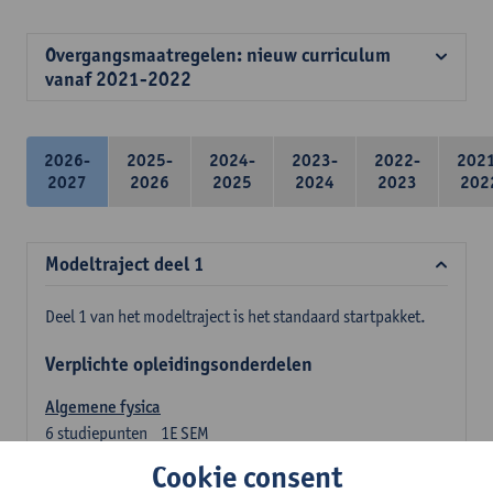
Overgangsmaatregelen: nieuw curriculum
vanaf 2021-2022
2026-
2025-
2024-
2023-
2022-
202
2027
2026
2025
2024
2023
202
Modeltraject deel 1
Deel 1 van het modeltraject is het standaard startpakket.
Verplichte opleidingsonderdelen
Algemene fysica
6
studiepunten
1E SEM
Lesgever(s):
Jan Sijbers
Cookie consent