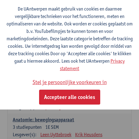
Wiskundige methoden en technieken
De UAntwerpen maakt gebruik van cookies en daarmee
3
studiepunten
1E SEM
vergelijkbare technieken voor het functioneren, meten en
Lesgever(s):
Jan Sijbers
optimaliseren van de website. Ook worden er cookies geplaatst om
Algemene chemie m.i.v. labovaardigheden
b.v. YouTubefilmpjes te kunnen tonen en voor
7
studiepunten
1E SEM
marketingdoeleinden. Deze laatste categorie betreffen de tracking
Lesgever(s):
Frank Blockhuys
Christophe De Bie
cookies. Uw internetgedrag kan worden gevolgd door middel van
deze tracking cookies Door op 'Accepteer alle cookies' te klikken
Studium generale in de biomedische wetenschappen deel
gaat u hiermee akkoord. Lees ook het UAntwerpen
Privacy
1: onderzoek in de levenswetenschappen
statement
5
studiepunten
1E SEM
Lesgever(s):
Anja Verhulst
Sebastiaan De Schepper
Stel je persoonlijke voorkeuren in
Dierkunde
Accepteer alle cookies
4
studiepunten
1E SEM
Lesgever(s):
Sophie Gryseels
Anatomie: bewegingsapparaat
3
studiepunten
1E SEM
Lesgever(s):
Leen Uyttebroek
Krik Heusdens