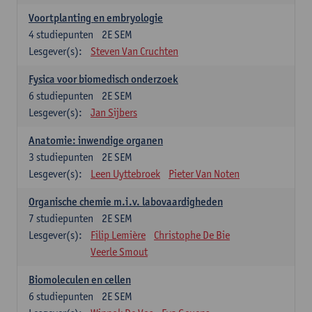
Voortplanting en embryologie
4
studiepunten
2E SEM
Lesgever(s):
Steven Van Cruchten
Fysica voor biomedisch onderzoek
6
studiepunten
2E SEM
Lesgever(s):
Jan Sijbers
Anatomie: inwendige organen
3
studiepunten
2E SEM
Lesgever(s):
Leen Uyttebroek
Pieter Van Noten
Organische chemie m.i.v. labovaardigheden
7
studiepunten
2E SEM
Lesgever(s):
Filip Lemière
Christophe De Bie
Veerle Smout
Biomoleculen en cellen
6
studiepunten
2E SEM