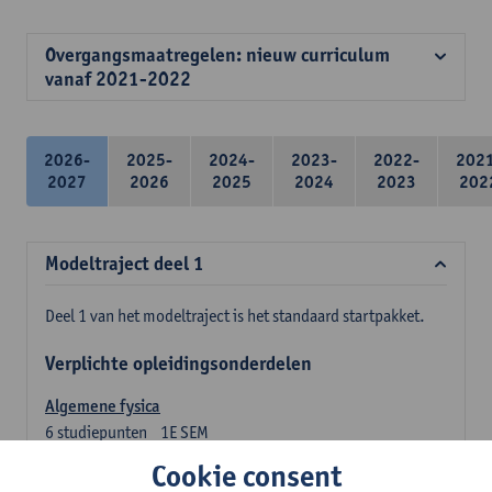
Overgangsmaatregelen: nieuw curriculum
vanaf 2021-2022
2026-
2025-
2024-
2023-
2022-
202
2027
2026
2025
2024
2023
202
Modeltraject deel 1
Deel 1 van het modeltraject is het standaard startpakket.
Verplichte opleidingsonderdelen
Algemene fysica
6
studiepunten
1E SEM
Lesgever(s):
Jan Sijbers
Cookie consent