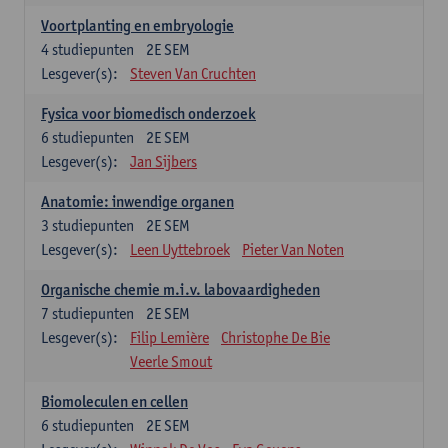
Voortplanting en embryologie
4
studiepunten
2E SEM
Lesgever(s):
Steven Van Cruchten
Fysica voor biomedisch onderzoek
6
studiepunten
2E SEM
Lesgever(s):
Jan Sijbers
Anatomie: inwendige organen
3
studiepunten
2E SEM
Lesgever(s):
Leen Uyttebroek
Pieter Van Noten
Organische chemie m.i.v. labovaardigheden
7
studiepunten
2E SEM
Lesgever(s):
Filip Lemière
Christophe De Bie
Veerle Smout
Biomoleculen en cellen
6
studiepunten
2E SEM