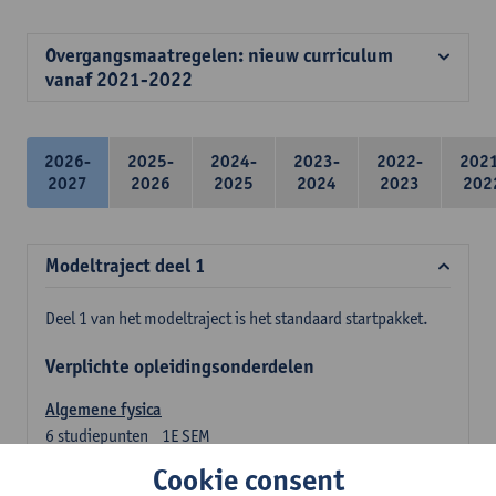
Overgangsmaatregelen: nieuw curriculum
vanaf 2021-2022
2026-
2025-
2024-
2023-
2022-
202
2027
2026
2025
2024
2023
202
Modeltraject deel 1
Deel 1 van het modeltraject is het standaard startpakket.
Verplichte opleidingsonderdelen
Algemene fysica
6
studiepunten
1E SEM
Lesgever(s):
Jan Sijbers
Cookie consent