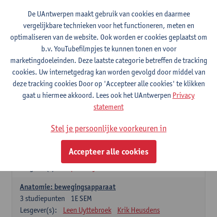
Wiskundige methoden en technieken
De UAntwerpen maakt gebruik van cookies en daarmee
3
studiepunten
1E SEM
vergelijkbare technieken voor het functioneren, meten en
Lesgever(s):
Jan Sijbers
optimaliseren van de website. Ook worden er cookies geplaatst om
Algemene chemie m.i.v. labovaardigheden
b.v. YouTubefilmpjes te kunnen tonen en voor
7
studiepunten
1E SEM
marketingdoeleinden. Deze laatste categorie betreffen de tracking
Lesgever(s):
Frank Blockhuys
Christophe De Bie
cookies. Uw internetgedrag kan worden gevolgd door middel van
deze tracking cookies Door op 'Accepteer alle cookies' te klikken
Studium generale in de biomedische wetenschappen deel
gaat u hiermee akkoord. Lees ook het UAntwerpen
Privacy
1: onderzoek in de levenswetenschappen
statement
5
studiepunten
1E SEM
Lesgever(s):
Anja Verhulst
Sebastiaan De Schepper
Stel je persoonlijke voorkeuren in
Dierkunde
Accepteer alle cookies
4
studiepunten
1E SEM
Lesgever(s):
Sophie Gryseels
Anatomie: bewegingsapparaat
3
studiepunten
1E SEM
Lesgever(s):
Leen Uyttebroek
Krik Heusdens