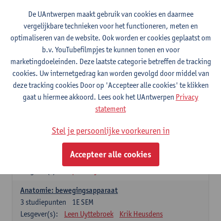
Wiskundige methoden en technieken
De UAntwerpen maakt gebruik van cookies en daarmee
3
studiepunten
1E SEM
vergelijkbare technieken voor het functioneren, meten en
Lesgever(s):
Jan Sijbers
optimaliseren van de website. Ook worden er cookies geplaatst om
Algemene chemie m.i.v. labovaardigheden
b.v. YouTubefilmpjes te kunnen tonen en voor
7
studiepunten
1E SEM
marketingdoeleinden. Deze laatste categorie betreffen de tracking
Lesgever(s):
Frank Blockhuys
Christophe De Bie
cookies. Uw internetgedrag kan worden gevolgd door middel van
deze tracking cookies Door op 'Accepteer alle cookies' te klikken
Studium generale in de biomedische wetenschappen deel
gaat u hiermee akkoord. Lees ook het UAntwerpen
Privacy
1: onderzoek in de levenswetenschappen
statement
5
studiepunten
1E SEM
Lesgever(s):
Anja Verhulst
Sebastiaan De Schepper
Stel je persoonlijke voorkeuren in
Dierkunde
Accepteer alle cookies
4
studiepunten
1E SEM
Lesgever(s):
Sophie Gryseels
Anatomie: bewegingsapparaat
3
studiepunten
1E SEM
Lesgever(s):
Leen Uyttebroek
Krik Heusdens