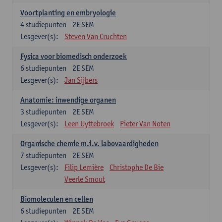
Voortplanting en embryologie
4
studiepunten
2E SEM
Lesgever(s):
Steven Van Cruchten
Fysica voor biomedisch onderzoek
6
studiepunten
2E SEM
Lesgever(s):
Jan Sijbers
Anatomie: inwendige organen
3
studiepunten
2E SEM
Lesgever(s):
Leen Uyttebroek
Pieter Van Noten
Organische chemie m.i.v. labovaardigheden
7
studiepunten
2E SEM
Lesgever(s):
Filip Lemière
Christophe De Bie
Veerle Smout
Biomoleculen en cellen
6
studiepunten
2E SEM