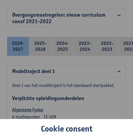
Overgangsmaatregelen: nieuw curriculum
vanaf 2021-2022
2026-
2025-
2024-
2023-
2022-
202
2027
2026
2025
2024
2023
202
Modeltraject deel 1
Deel 1 van het modeltraject is het standaard startpakket.
Verplichte opleidingsonderdelen
Algemene fysica
6
studiepunten
1E SEM
Lesgever(s):
Jan Sijbers
Cookie consent