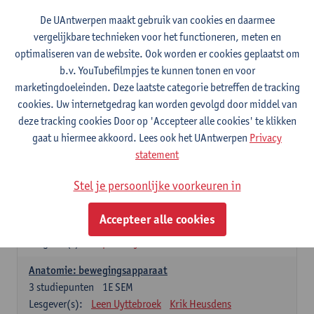
Wiskundige methoden en technieken
De UAntwerpen maakt gebruik van cookies en daarmee
3
studiepunten
1E SEM
vergelijkbare technieken voor het functioneren, meten en
Lesgever(s):
Jan Sijbers
optimaliseren van de website. Ook worden er cookies geplaatst om
Algemene chemie m.i.v. labovaardigheden
b.v. YouTubefilmpjes te kunnen tonen en voor
7
studiepunten
1E SEM
marketingdoeleinden. Deze laatste categorie betreffen de tracking
Lesgever(s):
Frank Blockhuys
Christophe De Bie
cookies. Uw internetgedrag kan worden gevolgd door middel van
deze tracking cookies Door op 'Accepteer alle cookies' te klikken
Studium generale in de biomedische wetenschappen deel
gaat u hiermee akkoord. Lees ook het UAntwerpen
Privacy
1: onderzoek in de levenswetenschappen
statement
5
studiepunten
1E SEM
Lesgever(s):
Anja Verhulst
Sebastiaan De Schepper
Stel je persoonlijke voorkeuren in
Dierkunde
Accepteer alle cookies
4
studiepunten
1E SEM
Lesgever(s):
Sophie Gryseels
Anatomie: bewegingsapparaat
3
studiepunten
1E SEM
Lesgever(s):
Leen Uyttebroek
Krik Heusdens