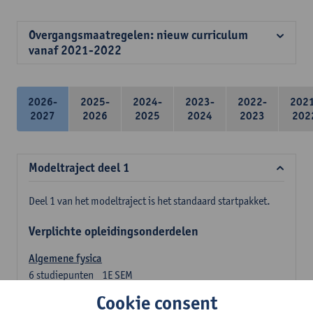
Overgangsmaatregelen: nieuw curriculum
vanaf 2021-2022
2026-
2025-
2024-
2023-
2022-
202
2027
2026
2025
2024
2023
202
Modeltraject deel 1
Deel 1 van het modeltraject is het standaard startpakket.
Verplichte opleidingsonderdelen
Algemene fysica
6
studiepunten
1E SEM
Lesgever(s):
Jan Sijbers
Cookie consent