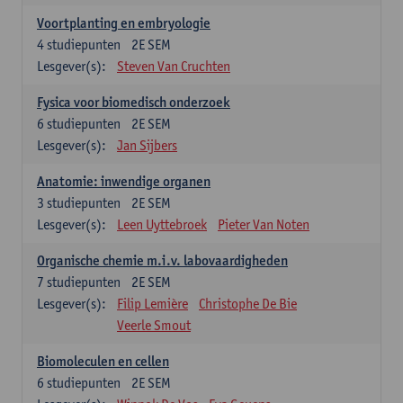
Voortplanting en embryologie
4
studiepunten
2E SEM
Lesgever(s):
Steven Van Cruchten
Fysica voor biomedisch onderzoek
6
studiepunten
2E SEM
Lesgever(s):
Jan Sijbers
Anatomie: inwendige organen
3
studiepunten
2E SEM
Lesgever(s):
Leen Uyttebroek
Pieter Van Noten
Organische chemie m.i.v. labovaardigheden
7
studiepunten
2E SEM
Lesgever(s):
Filip Lemière
Christophe De Bie
Veerle Smout
Biomoleculen en cellen
6
studiepunten
2E SEM