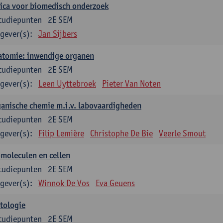
ica voor biomedisch onderzoek
tudiepunten
2E SEM
gever(s):
Jan Sijbers
atomie: inwendige organen
tudiepunten
2E SEM
gever(s):
Leen Uyttebroek
Pieter Van Noten
anische chemie m.i.v. labovaardigheden
tudiepunten
2E SEM
gever(s):
Filip Lemière
Christophe De Bie
Veerle Smout
moleculen en cellen
tudiepunten
2E SEM
gever(s):
Winnok De Vos
Eva Geuens
tologie
tudiepunten
2E SEM