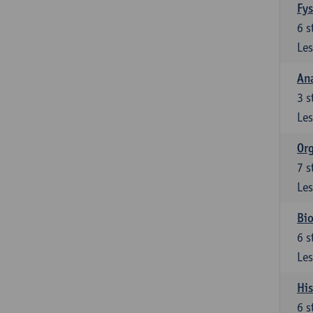
Fys
6
s
Les
An
3
s
Les
Org
7
s
Les
Bio
6
s
Les
His
6
s