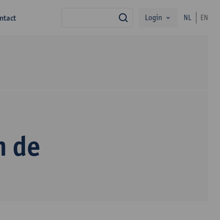
Login
ntact
NL
EN
zoek
n de