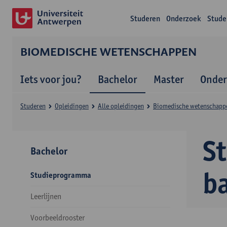
Studeren
Onderzoek
Stude
BIOMEDISCHE WETENSCHAPPEN
Iets voor jou?
Bachelor
Master
Onder
Studeren
Opleidingen
Alle opleidingen
Biomedische wetenschapp
S
Bachelor
b
Studieprogramma
Leerlijnen
Voorbeeldrooster