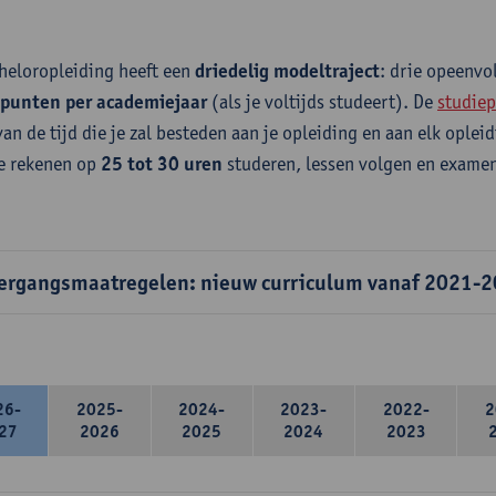
heloropleiding heeft een
driedelig modeltraject
: drie opeenv
epunten per academiejaar
(als je voltijds studeert). De
studiep
van de tijd die je zal besteden aan je opleiding en aan elk ople
e rekenen op
25 tot 30 uren
studeren, lessen volgen en examen
ergangsmaatregelen: nieuw curriculum vanaf 2021-
26-
2025-
2024-
2023-
2022-
2
27
2026
2025
2024
2023