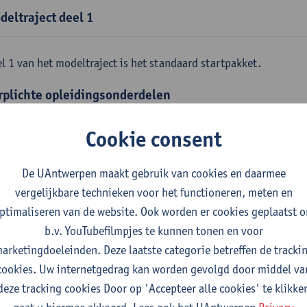
deltraject deel 1
l 1 van het modeltraject is het standaard startpakket.
rplichte opleidingsonderdelen
emene fysica
Cookie consent
tudiepunten
1E SEM
gever(s):
Jan Sijbers
De UAntwerpen maakt gebruik van cookies en daarmee
skundige methoden en technieken
vergelijkbare technieken voor het functioneren, meten en
tudiepunten
1E SEM
ptimaliseren van de website. Ook worden er cookies geplaatst 
gever(s):
Jan Sijbers
b.v. YouTubefilmpjes te kunnen tonen en voor
arketingdoeleinden. Deze laatste categorie betreffen de tracki
emene chemie m.i.v. labovaardigheden
cookies. Uw internetgedrag kan worden gevolgd door middel va
tudiepunten
1E SEM
deze tracking cookies Door op 'Accepteer alle cookies' te klikke
gever(s):
Frank Blockhuys
Christophe De Bie