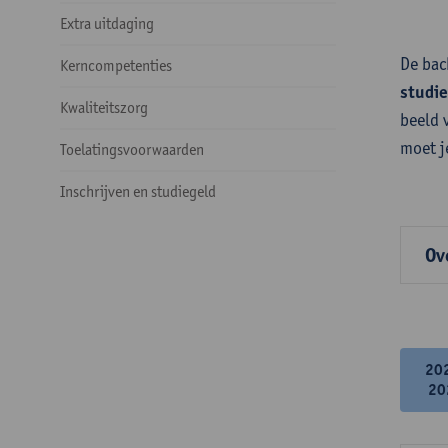
Extra uitdaging
De bac
Kerncompetenties
studi
Kwaliteitszorg
beeld 
moet j
Toelatingsvoorwaarden
Inschrijven en studiegeld
Ov
20
20