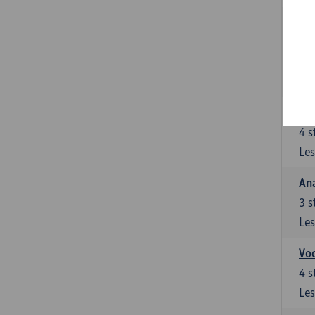
Stu
le
5
s
Les
Di
4
s
Les
An
3
s
Les
Vo
4
s
Les