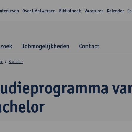
ntenleven
Over UAntwerpen
Bibliotheek
Vacatures
Kalender
Co
zoek
Jobmogelijkheden
Contact
en
Bachelor
tudieprogramma va
achelor