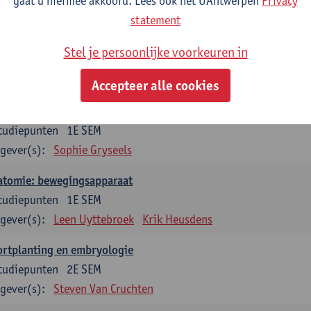
gaat u hiermee akkoord. Lees ook het UAntwerpen
Privacy
statement
dium generale in de biomedische wetenschappen deel 1: onderz
venswetenschappen
Stel je persoonlijke voorkeuren in
tudiepunten
1E SEM
gever(s):
Anja Verhulst
Sebastiaan De Schepper
Accepteer alle cookies
erkunde
tudiepunten
1E SEM
gever(s):
Sophie Gryseels
atomie: bewegingsapparaat
tudiepunten
1E SEM
gever(s):
Leen Uyttebroek
Krik Heusdens
ortplanting en embryologie
tudiepunten
2E SEM
gever(s):
Steven Van Cruchten