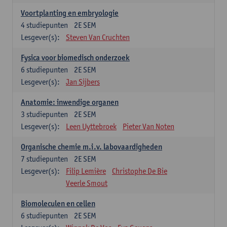
Voortplanting en embryologie
4
studiepunten
2E SEM
Lesgever(s):
Steven Van Cruchten
Fysica voor biomedisch onderzoek
6
studiepunten
2E SEM
Lesgever(s):
Jan Sijbers
Anatomie: inwendige organen
3
studiepunten
2E SEM
Lesgever(s):
Leen Uyttebroek
Pieter Van Noten
Organische chemie m.i.v. labovaardigheden
7
studiepunten
2E SEM
Lesgever(s):
Filip Lemière
Christophe De Bie
Veerle Smout
Biomoleculen en cellen
6
studiepunten
2E SEM