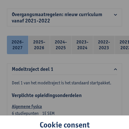
Overgangsmaatregelen: nieuw curriculum
vanaf 2021-2022
2026-
2025-
2024-
2023-
2022-
202
2027
2026
2025
2024
2023
202
Modeltraject deel 1
Deel 1 van het modeltraject is het standaard startpakket.
Verplichte opleidingsonderdelen
Algemene fysica
6
studiepunten
1E SEM
Lesgever(s):
Jan Sijbers
Cookie consent