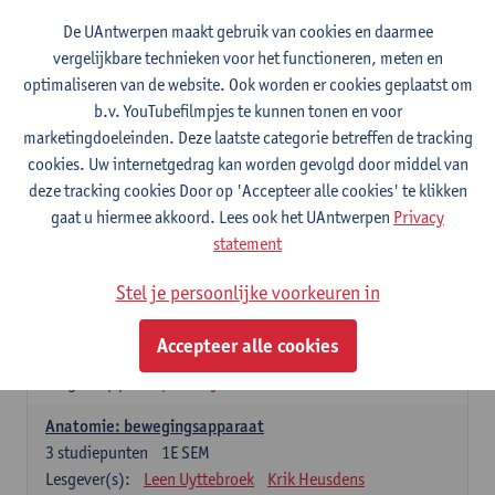
Wiskundige methoden en technieken
De UAntwerpen maakt gebruik van cookies en daarmee
3
studiepunten
1E SEM
vergelijkbare technieken voor het functioneren, meten en
Lesgever(s):
Jan Sijbers
optimaliseren van de website. Ook worden er cookies geplaatst om
Algemene chemie m.i.v. labovaardigheden
b.v. YouTubefilmpjes te kunnen tonen en voor
7
studiepunten
1E SEM
marketingdoeleinden. Deze laatste categorie betreffen de tracking
Lesgever(s):
Frank Blockhuys
Christophe De Bie
cookies. Uw internetgedrag kan worden gevolgd door middel van
deze tracking cookies Door op 'Accepteer alle cookies' te klikken
Studium generale in de biomedische wetenschappen deel
gaat u hiermee akkoord. Lees ook het UAntwerpen
Privacy
1: onderzoek in de levenswetenschappen
statement
5
studiepunten
1E SEM
Lesgever(s):
Anja Verhulst
Sebastiaan De Schepper
Stel je persoonlijke voorkeuren in
Dierkunde
Accepteer alle cookies
4
studiepunten
1E SEM
Lesgever(s):
Sophie Gryseels
Anatomie: bewegingsapparaat
3
studiepunten
1E SEM
Lesgever(s):
Leen Uyttebroek
Krik Heusdens