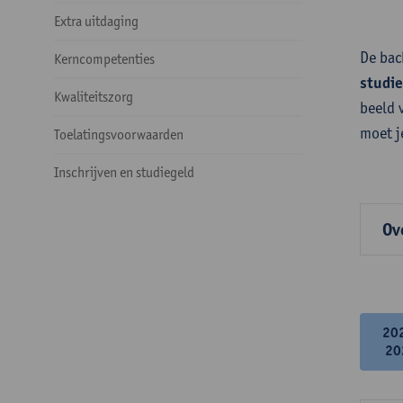
Extra uitdaging
De bac
Kerncompetenties
studi
Kwaliteitszorg
beeld 
moet j
Toelatingsvoorwaarden
Inschrijven en studiegeld
Ov
20
20