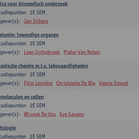
ica voor biomedisch onderzoek
tudiepunten
2E SEM
gever(s):
Jan Sijbers
atomie: inwendige organen
tudiepunten
2E SEM
gever(s):
Leen Uyttebroek
Pieter Van Noten
anische chemie m.i.v. labovaardigheden
tudiepunten
2E SEM
gever(s):
Filip Lemière
Christophe De Bie
Veerle Smout
moleculen en cellen
tudiepunten
2E SEM
gever(s):
Winnok De Vos
Eva Geuens
tologie
tudiepunten
2E SEM