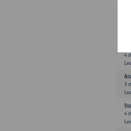
Stu
le
5
s
Les
Di
4
s
Les
An
3
s
Les
Vo
4
s
Les