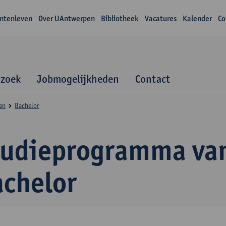
ntenleven
Over UAntwerpen
Bibliotheek
Vacatures
Kalender
Co
zoek
Jobmogelijkheden
Contact
en
Bachelor
tudieprogramma va
achelor