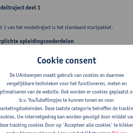
deltraject deel 1
l 1 van het modeltraject is het standaard startpakket.
rplichte opleidingsonderdelen
emene fysica
Cookie consent
tudiepunten
1E SEM
gever(s):
Jan Sijbers
De UAntwerpen maakt gebruik van cookies en daarmee
skundige methoden en technieken
vergelijkbare technieken voor het functioneren, meten en
tudiepunten
1E SEM
ptimaliseren van de website. Ook worden er cookies geplaatst 
gever(s):
Jan Sijbers
b.v. YouTubefilmpjes te kunnen tonen en voor
arketingdoeleinden. Deze laatste categorie betreffen de tracki
emene chemie m.i.v. labovaardigheden
cookies. Uw internetgedrag kan worden gevolgd door middel va
tudiepunten
1E SEM
deze tracking cookies Door op 'Accepteer alle cookies' te klikke
gever(s):
Frank Blockhuys
Christophe De Bie