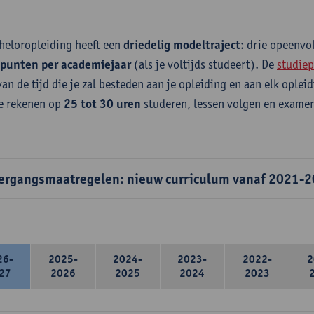
heloropleiding heeft een
driedelig modeltraject
: drie opeenv
epunten per academiejaar
(als je voltijds studeert). De
studiep
van de tijd die je zal besteden aan je opleiding en aan elk ople
e rekenen op
25 tot 30 uren
studeren, lessen volgen en examen
ergangsmaatregelen: nieuw curriculum vanaf 2021-
26-
2025-
2024-
2023-
2022-
2
27
2026
2025
2024
2023