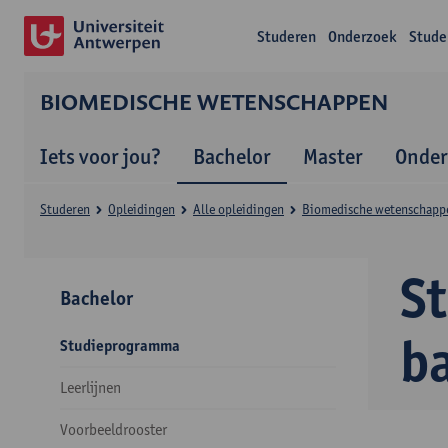
Studeren
Onderzoek
Stude
BIOMEDISCHE WETENSCHAPPEN
Iets voor jou?
Bachelor
Master
Onder
Studeren
Opleidingen
Alle opleidingen
Biomedische wetenschapp
S
Bachelor
b
Studieprogramma
Leerlijnen
Voorbeeldrooster