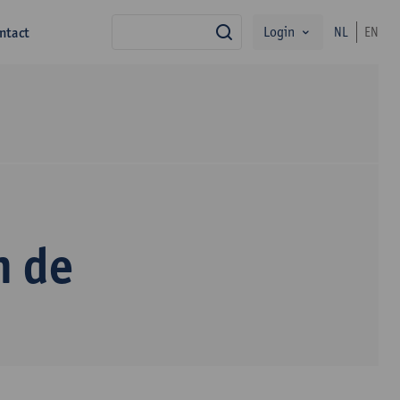
Login
ntact
NL
EN
zoek
n de