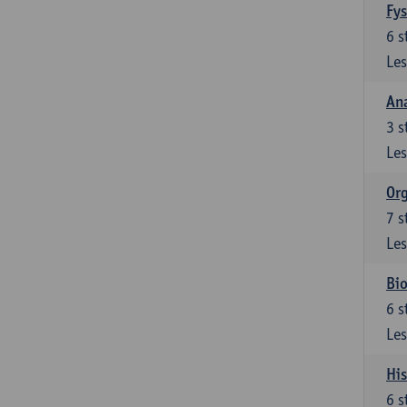
Fys
6
s
Les
An
3
s
Les
Org
7
s
Les
Bio
6
s
Les
His
6
s