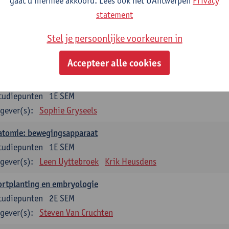
gaat u hiermee akkoord. Lees ook het UAntwerpen
Privacy
statement
dium generale in de biomedische wetenschappen deel 1: onderz
venswetenschappen
Stel je persoonlijke voorkeuren in
tudiepunten
1E SEM
gever(s):
Anja Verhulst
Sebastiaan De Schepper
Accepteer alle cookies
erkunde
tudiepunten
1E SEM
gever(s):
Sophie Gryseels
atomie: bewegingsapparaat
tudiepunten
1E SEM
gever(s):
Leen Uyttebroek
Krik Heusdens
ortplanting en embryologie
tudiepunten
2E SEM
gever(s):
Steven Van Cruchten