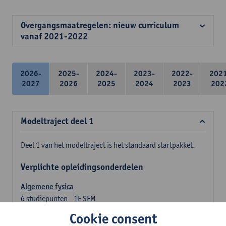
Overgangsmaatregelen: nieuw curriculum
vanaf 2021-2022
2026-
2025-
2024-
2023-
2022-
202
2027
2026
2025
2024
2023
202
Modeltraject deel 1
Deel 1 van het modeltraject is het standaard startpakket.
Verplichte opleidingsonderdelen
Algemene fysica
6
studiepunten
1E SEM
Lesgever(s):
Jan Sijbers
Cookie consent