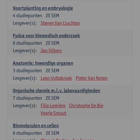
Voortplanting en embryologie
4
studiepunten
2E SEM
Lesgever(s):
Steven Van Cruchten
Fysica voor biomedisch onderzoek
6
studiepunten
2E SEM
Lesgever(s):
Jan Sijbers
Anatomie: inwendige organen
3
studiepunten
2E SEM
Lesgever(s):
Leen Uyttebroek
Pieter Van Noten
Organische chemie m.i.v. labovaardigheden
7
studiepunten
2E SEM
Lesgever(s):
Filip Lemière
Christophe De Bie
Veerle Smout
Biomoleculen en cellen
6
studiepunten
2E SEM