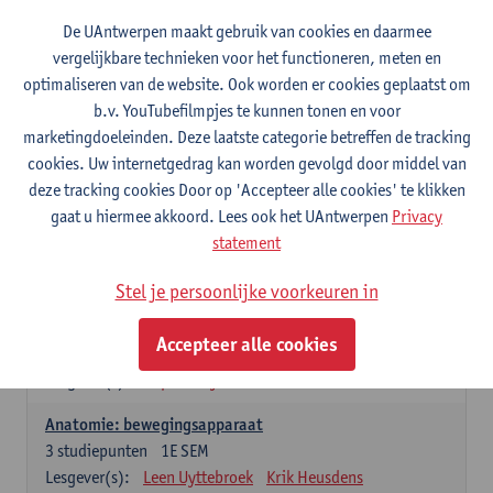
Wiskundige methoden en technieken
De UAntwerpen maakt gebruik van cookies en daarmee
3
studiepunten
1E SEM
vergelijkbare technieken voor het functioneren, meten en
Lesgever(s):
Jan Sijbers
optimaliseren van de website. Ook worden er cookies geplaatst om
Algemene chemie m.i.v. labovaardigheden
b.v. YouTubefilmpjes te kunnen tonen en voor
7
studiepunten
1E SEM
marketingdoeleinden. Deze laatste categorie betreffen de tracking
Lesgever(s):
Frank Blockhuys
Christophe De Bie
cookies. Uw internetgedrag kan worden gevolgd door middel van
deze tracking cookies Door op 'Accepteer alle cookies' te klikken
Studium generale in de biomedische wetenschappen deel
gaat u hiermee akkoord. Lees ook het UAntwerpen
Privacy
1: onderzoek in de levenswetenschappen
statement
5
studiepunten
1E SEM
Lesgever(s):
Anja Verhulst
Sebastiaan De Schepper
Stel je persoonlijke voorkeuren in
Dierkunde
Accepteer alle cookies
4
studiepunten
1E SEM
Lesgever(s):
Sophie Gryseels
Anatomie: bewegingsapparaat
3
studiepunten
1E SEM
Lesgever(s):
Leen Uyttebroek
Krik Heusdens