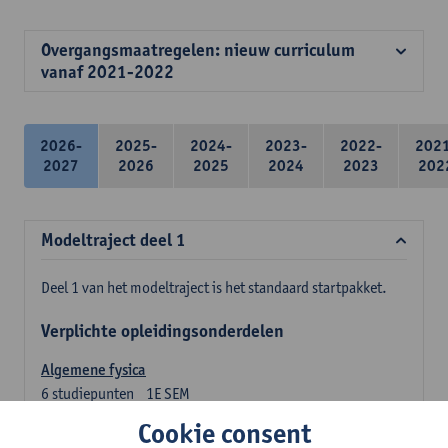
Overgangsmaatregelen: nieuw curriculum
vanaf 2021-2022
2026-
2025-
2024-
2023-
2022-
202
2027
2026
2025
2024
2023
202
Modeltraject deel 1
Deel 1 van het modeltraject is het standaard startpakket.
Verplichte opleidingsonderdelen
Algemene fysica
6
studiepunten
1E SEM
Lesgever(s):
Jan Sijbers
Cookie consent