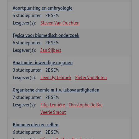
Voortplanting en embryologie
4
studiepunten
2E SEM
Lesgever(s):
Steven Van Cruchten
Fysica voor biomedisch onderzoek
6
studiepunten
2E SEM
Lesgever(s):
Jan Sijbers
Anatomie: inwendige organen
3
studiepunten
2E SEM
Lesgever(s):
Leen Uyttebroek
Pieter Van Noten
Organische chemie m.i.v. labovaardigheden
7
studiepunten
2E SEM
Lesgever(s):
Filip Lemière
Christophe De Bie
Veerle Smout
Biomoleculen en cellen
6
studiepunten
2E SEM