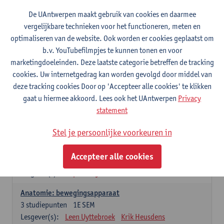
Wiskundige methoden en technieken
De UAntwerpen maakt gebruik van cookies en daarmee
3
studiepunten
1E SEM
vergelijkbare technieken voor het functioneren, meten en
Lesgever(s):
Jan Sijbers
optimaliseren van de website. Ook worden er cookies geplaatst om
Algemene chemie m.i.v. labovaardigheden
b.v. YouTubefilmpjes te kunnen tonen en voor
7
studiepunten
1E SEM
marketingdoeleinden. Deze laatste categorie betreffen de tracking
Lesgever(s):
Frank Blockhuys
Christophe De Bie
cookies. Uw internetgedrag kan worden gevolgd door middel van
deze tracking cookies Door op 'Accepteer alle cookies' te klikken
Studium generale in de biomedische wetenschappen deel
gaat u hiermee akkoord. Lees ook het UAntwerpen
Privacy
1: onderzoek in de levenswetenschappen
statement
5
studiepunten
1E SEM
Lesgever(s):
Anja Verhulst
Sebastiaan De Schepper
Stel je persoonlijke voorkeuren in
Dierkunde
Accepteer alle cookies
4
studiepunten
1E SEM
Lesgever(s):
Sophie Gryseels
Anatomie: bewegingsapparaat
3
studiepunten
1E SEM
Lesgever(s):
Leen Uyttebroek
Krik Heusdens