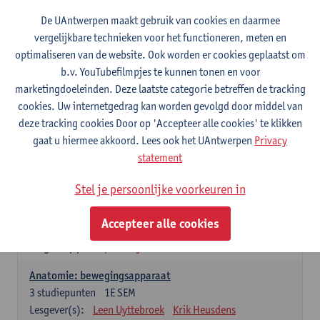
Wiskundige methoden en technieken
De UAntwerpen maakt gebruik van cookies en daarmee
3
studiepunten
1E SEM
vergelijkbare technieken voor het functioneren, meten en
Lesgever(s):
Jan Sijbers
optimaliseren van de website. Ook worden er cookies geplaatst om
Algemene chemie m.i.v. labovaardigheden
b.v. YouTubefilmpjes te kunnen tonen en voor
7
studiepunten
1E SEM
marketingdoeleinden. Deze laatste categorie betreffen de tracking
Lesgever(s):
Frank Blockhuys
Christophe De Bie
cookies. Uw internetgedrag kan worden gevolgd door middel van
deze tracking cookies Door op 'Accepteer alle cookies' te klikken
Studium generale in de biomedische wetenschappen deel
gaat u hiermee akkoord. Lees ook het UAntwerpen
Privacy
1: onderzoek in de levenswetenschappen
statement
5
studiepunten
1E SEM
Lesgever(s):
Anja Verhulst
Sebastiaan De Schepper
Stel je persoonlijke voorkeuren in
Dierkunde
Accepteer alle cookies
4
studiepunten
1E SEM
Lesgever(s):
Sophie Gryseels
Anatomie: bewegingsapparaat
3
studiepunten
1E SEM
Lesgever(s):
Leen Uyttebroek
Krik Heusdens