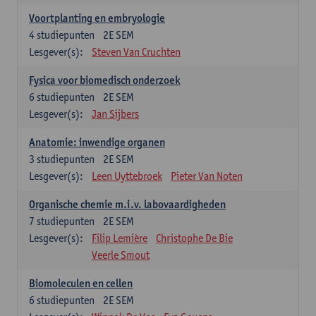
Voortplanting en embryologie
4
studiepunten
2E SEM
Lesgever(s):
Steven Van Cruchten
Fysica voor biomedisch onderzoek
6
studiepunten
2E SEM
Lesgever(s):
Jan Sijbers
Anatomie: inwendige organen
3
studiepunten
2E SEM
Lesgever(s):
Leen Uyttebroek
Pieter Van Noten
Organische chemie m.i.v. labovaardigheden
7
studiepunten
2E SEM
Lesgever(s):
Filip Lemière
Christophe De Bie
Veerle Smout
Biomoleculen en cellen
6
studiepunten
2E SEM