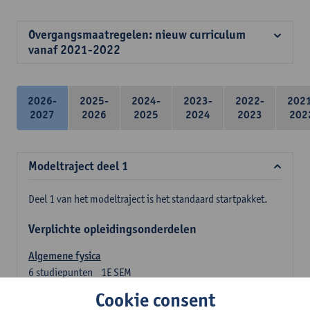
Overgangsmaatregelen: nieuw curriculum
vanaf 2021-2022
2026-
2025-
2024-
2023-
2022-
202
2027
2026
2025
2024
2023
202
Modeltraject deel 1
Deel 1 van het modeltraject is het standaard startpakket.
Verplichte opleidingsonderdelen
Algemene fysica
6
studiepunten
1E SEM
Lesgever(s):
Jan Sijbers
Cookie consent