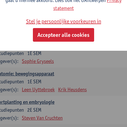
gaat u hiermee akkoord. Lees ook het UAntwerpen
Privacy
statement
dium generale in de biomedische wetenschappen deel 1: onderz
venswetenschappen
Stel je persoonlijke voorkeuren in
tudiepunten
1E SEM
gever(s):
Anja Verhulst
Sebastiaan De Schepper
Accepteer alle cookies
erkunde
tudiepunten
1E SEM
gever(s):
Sophie Gryseels
atomie: bewegingsapparaat
tudiepunten
1E SEM
gever(s):
Leen Uyttebroek
Krik Heusdens
ortplanting en embryologie
tudiepunten
2E SEM
gever(s):
Steven Van Cruchten