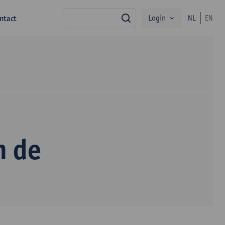
Login
ntact
NL
EN
zoek
n de