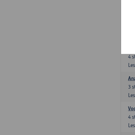
Stu
le
5
s
Les
Di
4
s
Les
An
3
s
Les
Vo
4
s
Les