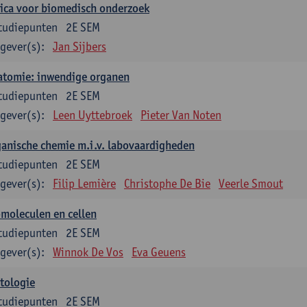
ica voor biomedisch onderzoek
tudiepunten
2E SEM
gever(s):
Jan Sijbers
atomie: inwendige organen
tudiepunten
2E SEM
gever(s):
Leen Uyttebroek
Pieter Van Noten
anische chemie m.i.v. labovaardigheden
tudiepunten
2E SEM
gever(s):
Filip Lemière
Christophe De Bie
Veerle Smout
moleculen en cellen
tudiepunten
2E SEM
gever(s):
Winnok De Vos
Eva Geuens
tologie
tudiepunten
2E SEM