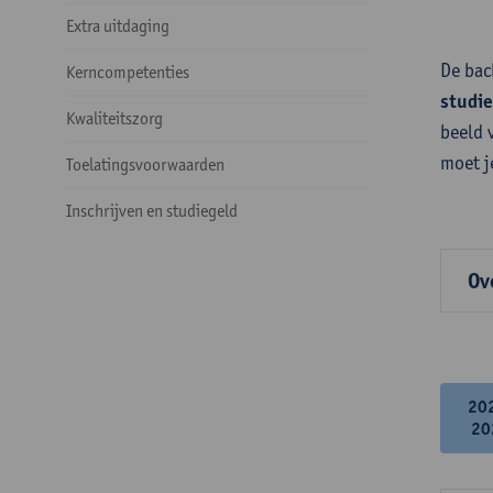
Extra uitdaging
De bac
Kerncompetenties
studi
Kwaliteitszorg
beeld 
moet j
Toelatingsvoorwaarden
Inschrijven en studiegeld
Ov
20
20