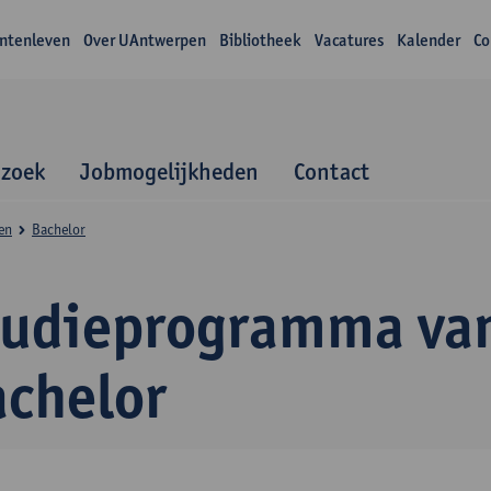
ntenleven
Over UAntwerpen
Bibliotheek
Vacatures
Kalender
Co
zoek
Jobmogelijkheden
Contact
en
Bachelor
tudieprogramma va
achelor