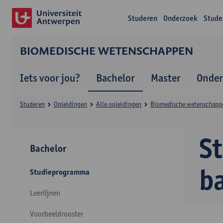
Studeren
Onderzoek
Stude
BIOMEDISCHE WETENSCHAPPEN
Iets voor jou?
Bachelor
Master
Onder
Studeren
Opleidingen
Alle opleidingen
Biomedische wetenschapp
S
Bachelor
b
Studieprogramma
Leerlijnen
Voorbeeldrooster