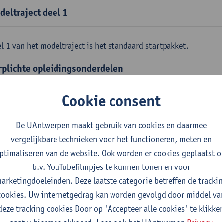
deltraject deel 1
l 1 van het modeltraject is het standaard startpakket.
rplichte opleidingsonderdelen
emene fysica
Cookie consent
tudiepunten
1E SEM
gever(s):
Jan Sijbers
De UAntwerpen maakt gebruik van cookies en daarmee
skundige methoden en technieken
vergelijkbare technieken voor het functioneren, meten en
tudiepunten
1E SEM
ptimaliseren van de website. Ook worden er cookies geplaatst 
gever(s):
Jan Sijbers
b.v. YouTubefilmpjes te kunnen tonen en voor
arketingdoeleinden. Deze laatste categorie betreffen de tracki
emene chemie m.i.v. labovaardigheden
cookies. Uw internetgedrag kan worden gevolgd door middel va
tudiepunten
1E SEM
deze tracking cookies Door op 'Accepteer alle cookies' te klikke
gever(s):
Frank Blockhuys
Christophe De Bie