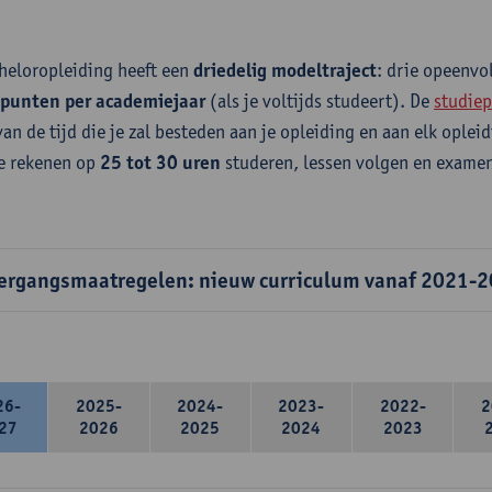
heloropleiding heeft een
driedelig modeltraject
: drie opeenv
epunten per academiejaar
(als je voltijds studeert). De
studiep
van de tijd die je zal besteden aan je opleiding en aan elk ople
e rekenen op
25 tot 30 uren
studeren, lessen volgen en examen
ergangsmaatregelen: nieuw curriculum vanaf 2021-
26-
2025-
2024-
2023-
2022-
2
27
2026
2025
2024
2023