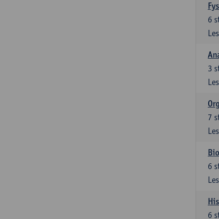
Fys
6
s
Les
An
3
s
Les
Org
7
s
Les
Bio
6
s
Les
His
6
s