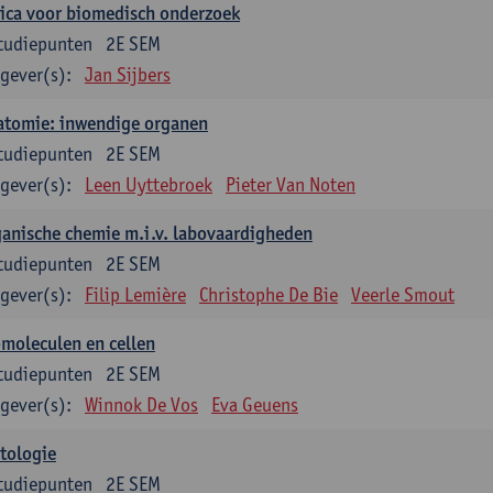
ica voor biomedisch onderzoek
tudiepunten
2E SEM
gever(s):
Jan Sijbers
atomie: inwendige organen
tudiepunten
2E SEM
gever(s):
Leen Uyttebroek
Pieter Van Noten
anische chemie m.i.v. labovaardigheden
tudiepunten
2E SEM
gever(s):
Filip Lemière
Christophe De Bie
Veerle Smout
moleculen en cellen
tudiepunten
2E SEM
gever(s):
Winnok De Vos
Eva Geuens
tologie
tudiepunten
2E SEM