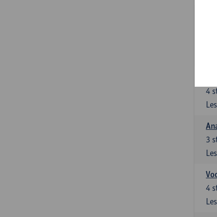
Stu
le
5
s
Les
Di
4
s
Les
An
3
s
Les
Vo
4
s
Les