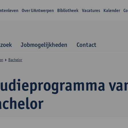
ntenleven
Over UAntwerpen
Bibliotheek
Vacatures
Kalender
Co
zoek
Jobmogelijkheden
Contact
en
Bachelor
tudieprogramma va
achelor