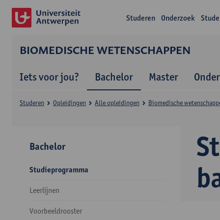
Studeren
Onderzoek
Stude
BIOMEDISCHE WETENSCHAPPEN
Iets voor jou?
Bachelor
Master
Onder
Studeren
Opleidingen
Alle opleidingen
Biomedische wetenschapp
S
Bachelor
b
Studieprogramma
Leerlijnen
Voorbeeldrooster