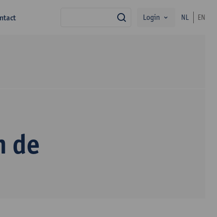
Login
ntact
NL
EN
zoek
n de