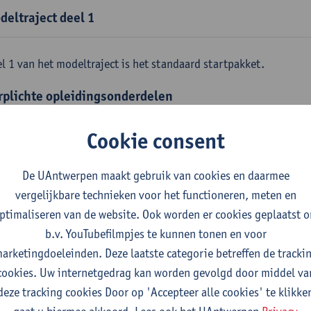
deltraject deel 1
l 1 van het modeltraject is het standaard startpakket.
rplichte opleidingsonderdelen
emene fysica
Cookie consent
tudiepunten
1E SEM
gever(s):
Jan Sijbers
De UAntwerpen maakt gebruik van cookies en daarmee
skundige methoden en technieken
vergelijkbare technieken voor het functioneren, meten en
tudiepunten
1E SEM
ptimaliseren van de website. Ook worden er cookies geplaatst 
gever(s):
Jan Sijbers
b.v. YouTubefilmpjes te kunnen tonen en voor
arketingdoeleinden. Deze laatste categorie betreffen de tracki
emene chemie m.i.v. labovaardigheden
cookies. Uw internetgedrag kan worden gevolgd door middel va
tudiepunten
1E SEM
deze tracking cookies Door op 'Accepteer alle cookies' te klikke
gever(s):
Frank Blockhuys
Christophe De Bie