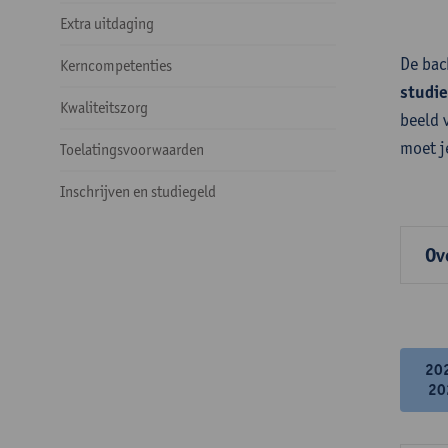
Extra uitdaging
De bac
Kerncompetenties
studi
Kwaliteitszorg
beeld 
moet j
Toelatingsvoorwaarden
Inschrijven en studiegeld
Ov
20
20