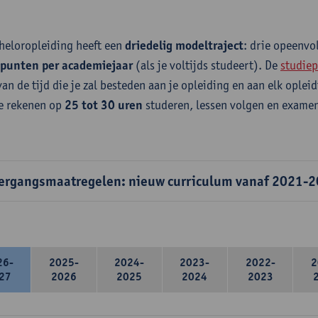
heloropleiding heeft een
driedelig modeltraject
: drie opeenv
epunten per academiejaar
(als je voltijds studeert). De
studiep
van de tijd die je zal besteden aan je opleiding en aan elk ople
e rekenen op
25 tot 30 uren
studeren, lessen volgen en examen
ergangsmaatregelen: nieuw curriculum vanaf 2021-
26-
2025-
2024-
2023-
2022-
2
27
2026
2025
2024
2023