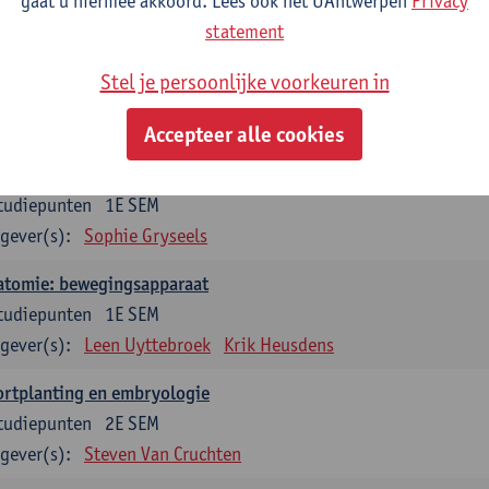
gaat u hiermee akkoord. Lees ook het UAntwerpen
Privacy
statement
dium generale in de biomedische wetenschappen deel 1: onderz
venswetenschappen
Stel je persoonlijke voorkeuren in
tudiepunten
1E SEM
gever(s):
Anja Verhulst
Sebastiaan De Schepper
Accepteer alle cookies
erkunde
tudiepunten
1E SEM
gever(s):
Sophie Gryseels
atomie: bewegingsapparaat
tudiepunten
1E SEM
gever(s):
Leen Uyttebroek
Krik Heusdens
ortplanting en embryologie
tudiepunten
2E SEM
gever(s):
Steven Van Cruchten