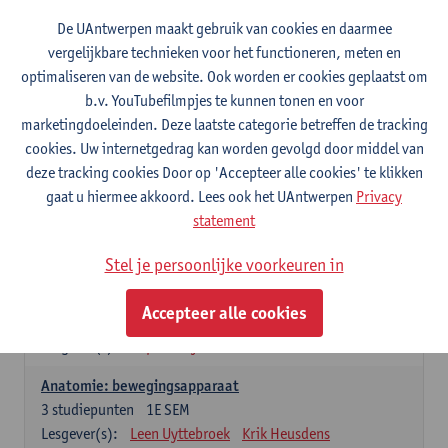
Wiskundige methoden en technieken
De UAntwerpen maakt gebruik van cookies en daarmee
3
studiepunten
1E SEM
vergelijkbare technieken voor het functioneren, meten en
Lesgever(s):
Jan Sijbers
optimaliseren van de website. Ook worden er cookies geplaatst om
Algemene chemie m.i.v. labovaardigheden
b.v. YouTubefilmpjes te kunnen tonen en voor
7
studiepunten
1E SEM
marketingdoeleinden. Deze laatste categorie betreffen de tracking
Lesgever(s):
Frank Blockhuys
Christophe De Bie
cookies. Uw internetgedrag kan worden gevolgd door middel van
deze tracking cookies Door op 'Accepteer alle cookies' te klikken
Studium generale in de biomedische wetenschappen deel
gaat u hiermee akkoord. Lees ook het UAntwerpen
Privacy
1: onderzoek in de levenswetenschappen
statement
5
studiepunten
1E SEM
Lesgever(s):
Anja Verhulst
Sebastiaan De Schepper
Stel je persoonlijke voorkeuren in
Dierkunde
Accepteer alle cookies
4
studiepunten
1E SEM
Lesgever(s):
Sophie Gryseels
Anatomie: bewegingsapparaat
3
studiepunten
1E SEM
Lesgever(s):
Leen Uyttebroek
Krik Heusdens