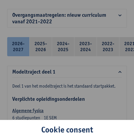
Overgangsmaatregelen: nieuw curriculum
vanaf 2021-2022
2026-
2025-
2024-
2023-
2022-
202
2027
2026
2025
2024
2023
202
Modeltraject deel 1
Deel 1 van het modeltraject is het standaard startpakket.
Verplichte opleidingsonderdelen
Algemene fysica
6
studiepunten
1E SEM
Lesgever(s):
Jan Sijbers
Cookie consent