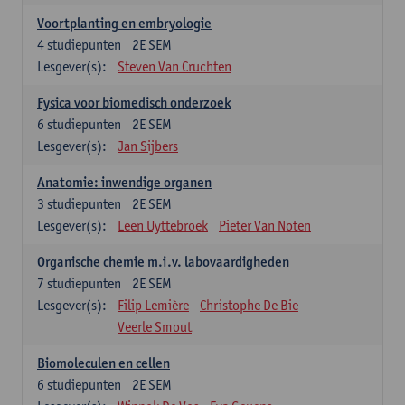
Voortplanting en embryologie
4
studiepunten
2E SEM
Lesgever(s):
Steven Van Cruchten
Fysica voor biomedisch onderzoek
6
studiepunten
2E SEM
Lesgever(s):
Jan Sijbers
Anatomie: inwendige organen
3
studiepunten
2E SEM
Lesgever(s):
Leen Uyttebroek
Pieter Van Noten
Organische chemie m.i.v. labovaardigheden
7
studiepunten
2E SEM
Lesgever(s):
Filip Lemière
Christophe De Bie
Veerle Smout
Biomoleculen en cellen
6
studiepunten
2E SEM