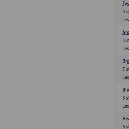
Fys
6
s
Les
An
3
s
Les
Org
7
s
Les
Bio
6
s
Les
His
6
s