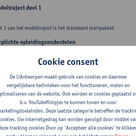
deltraject deel 1
l 1 van het modeltraject is het standaard startpakket.
rplichte opleidingsonderdelen
emene fysica
Cookie consent
tudiepunten
1E SEM
gever(s):
Jan Sijbers
De UAntwerpen maakt gebruik van cookies en daarmee
skundige methoden en technieken
vergelijkbare technieken voor het functioneren, meten en
tudiepunten
1E SEM
ptimaliseren van de website. Ook worden er cookies geplaatst 
gever(s):
Jan Sijbers
b.v. YouTubefilmpjes te kunnen tonen en voor
arketingdoeleinden. Deze laatste categorie betreffen de tracki
emene chemie m.i.v. labovaardigheden
cookies. Uw internetgedrag kan worden gevolgd door middel va
tudiepunten
1E SEM
deze tracking cookies Door op 'Accepteer alle cookies' te klikke
gever(s):
Frank Blockhuys
Christophe De Bie