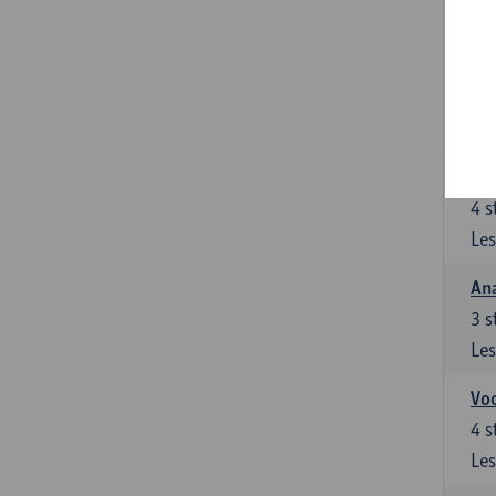
Stu
le
5
s
Les
Di
4
s
Les
An
3
s
Les
Vo
4
s
Les