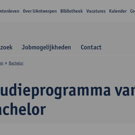
ntenleven
Over UAntwerpen
Bibliotheek
Vacatures
Kalender
Co
zoek
Jobmogelijkheden
Contact
en
Bachelor
tudieprogramma va
achelor