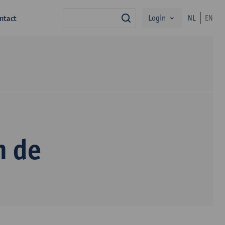
Login
ntact
NL
EN
zoek
n de