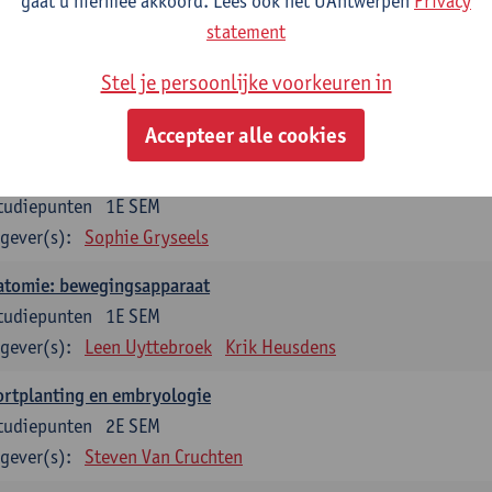
gaat u hiermee akkoord. Lees ook het UAntwerpen
Privacy
statement
dium generale in de biomedische wetenschappen deel 1: onderz
venswetenschappen
Stel je persoonlijke voorkeuren in
tudiepunten
1E SEM
gever(s):
Anja Verhulst
Sebastiaan De Schepper
Accepteer alle cookies
erkunde
tudiepunten
1E SEM
gever(s):
Sophie Gryseels
atomie: bewegingsapparaat
tudiepunten
1E SEM
gever(s):
Leen Uyttebroek
Krik Heusdens
ortplanting en embryologie
tudiepunten
2E SEM
gever(s):
Steven Van Cruchten