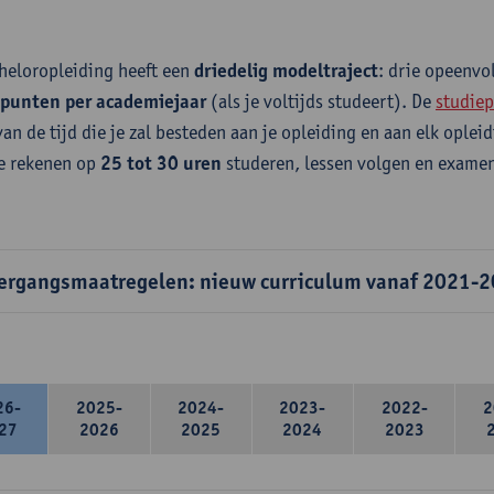
heloropleiding heeft een
driedelig modeltraject
: drie opeenv
epunten per academiejaar
(als je voltijds studeert). De
studiep
van de tijd die je zal besteden aan je opleiding en aan elk ople
e rekenen op
25 tot 30 uren
studeren, lessen volgen en examen
ergangsmaatregelen: nieuw curriculum vanaf 2021-
26-
2025-
2024-
2023-
2022-
2
27
2026
2025
2024
2023