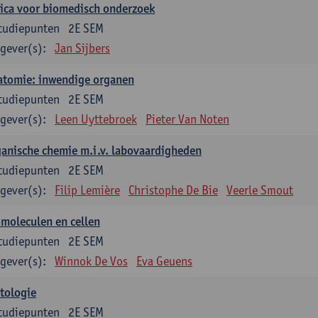
ica voor biomedisch onderzoek
tudiepunten
2E SEM
gever(s):
Jan Sijbers
atomie: inwendige organen
tudiepunten
2E SEM
gever(s):
Leen Uyttebroek
Pieter Van Noten
anische chemie m.i.v. labovaardigheden
tudiepunten
2E SEM
gever(s):
Filip Lemière
Christophe De Bie
Veerle Smout
moleculen en cellen
tudiepunten
2E SEM
gever(s):
Winnok De Vos
Eva Geuens
tologie
tudiepunten
2E SEM