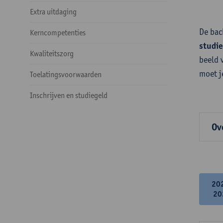
Extra uitdaging
De bac
Kerncompetenties
studi
Kwaliteitszorg
beeld 
moet j
Toelatingsvoorwaarden
Inschrijven en studiegeld
Ov
20
20