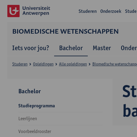
Studeren
Onderzoek
Stude
BIOMEDISCHE WETENSCHAPPEN
Iets voor jou?
Bachelor
Master
Onder
Studeren
Opleidingen
Alle opleidingen
Biomedische wetenschapp
S
Bachelor
b
Studieprogramma
Leerlijnen
Voorbeeldrooster