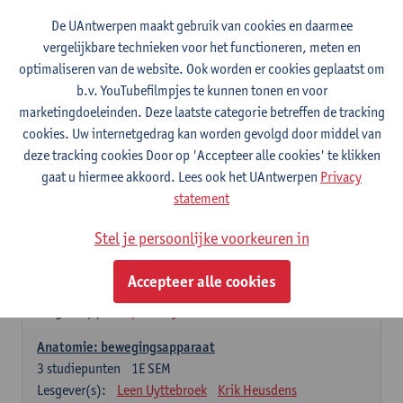
Wiskundige methoden en technieken
De UAntwerpen maakt gebruik van cookies en daarmee
3
studiepunten
1E SEM
vergelijkbare technieken voor het functioneren, meten en
Lesgever(s):
Jan Sijbers
optimaliseren van de website. Ook worden er cookies geplaatst om
Algemene chemie m.i.v. labovaardigheden
b.v. YouTubefilmpjes te kunnen tonen en voor
7
studiepunten
1E SEM
marketingdoeleinden. Deze laatste categorie betreffen de tracking
Lesgever(s):
Frank Blockhuys
Christophe De Bie
cookies. Uw internetgedrag kan worden gevolgd door middel van
deze tracking cookies Door op 'Accepteer alle cookies' te klikken
Studium generale in de biomedische wetenschappen deel
gaat u hiermee akkoord. Lees ook het UAntwerpen
Privacy
1: onderzoek in de levenswetenschappen
statement
5
studiepunten
1E SEM
Lesgever(s):
Anja Verhulst
Sebastiaan De Schepper
Stel je persoonlijke voorkeuren in
Dierkunde
Accepteer alle cookies
4
studiepunten
1E SEM
Lesgever(s):
Sophie Gryseels
Anatomie: bewegingsapparaat
3
studiepunten
1E SEM
Lesgever(s):
Leen Uyttebroek
Krik Heusdens