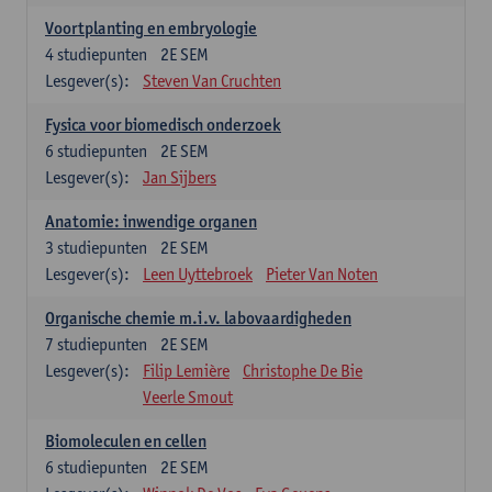
Voortplanting en embryologie
4
studiepunten
2E SEM
Lesgever(s):
Steven Van Cruchten
Fysica voor biomedisch onderzoek
6
studiepunten
2E SEM
Lesgever(s):
Jan Sijbers
Anatomie: inwendige organen
3
studiepunten
2E SEM
Lesgever(s):
Leen Uyttebroek
Pieter Van Noten
Organische chemie m.i.v. labovaardigheden
7
studiepunten
2E SEM
Lesgever(s):
Filip Lemière
Christophe De Bie
Veerle Smout
Biomoleculen en cellen
6
studiepunten
2E SEM