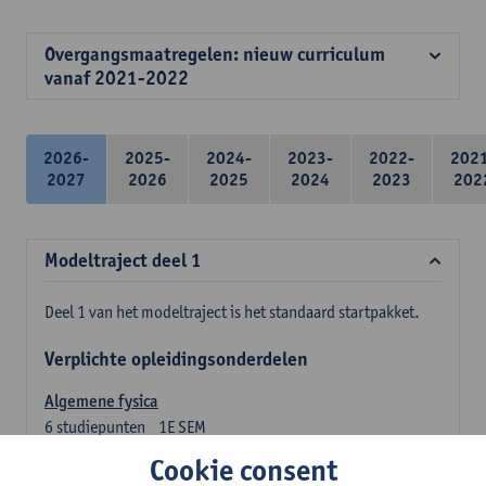
Overgangsmaatregelen: nieuw curriculum
vanaf 2021-2022
2026-
2025-
2024-
2023-
2022-
202
2027
2026
2025
2024
2023
202
Modeltraject deel 1
Deel 1 van het modeltraject is het standaard startpakket.
Verplichte opleidingsonderdelen
Algemene fysica
6
studiepunten
1E SEM
Lesgever(s):
Jan Sijbers
Cookie consent