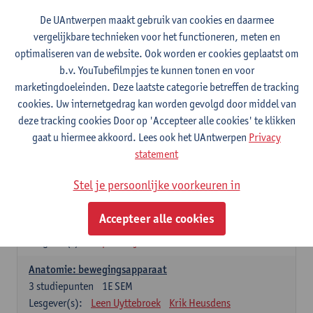
Wiskundige methoden en technieken
De UAntwerpen maakt gebruik van cookies en daarmee
3
studiepunten
1E SEM
vergelijkbare technieken voor het functioneren, meten en
Lesgever(s):
Jan Sijbers
optimaliseren van de website. Ook worden er cookies geplaatst om
Algemene chemie m.i.v. labovaardigheden
b.v. YouTubefilmpjes te kunnen tonen en voor
7
studiepunten
1E SEM
marketingdoeleinden. Deze laatste categorie betreffen de tracking
Lesgever(s):
Frank Blockhuys
Christophe De Bie
cookies. Uw internetgedrag kan worden gevolgd door middel van
deze tracking cookies Door op 'Accepteer alle cookies' te klikken
Studium generale in de biomedische wetenschappen deel
gaat u hiermee akkoord. Lees ook het UAntwerpen
Privacy
1: onderzoek in de levenswetenschappen
statement
5
studiepunten
1E SEM
Lesgever(s):
Anja Verhulst
Sebastiaan De Schepper
Stel je persoonlijke voorkeuren in
Dierkunde
Accepteer alle cookies
4
studiepunten
1E SEM
Lesgever(s):
Sophie Gryseels
Anatomie: bewegingsapparaat
3
studiepunten
1E SEM
Lesgever(s):
Leen Uyttebroek
Krik Heusdens