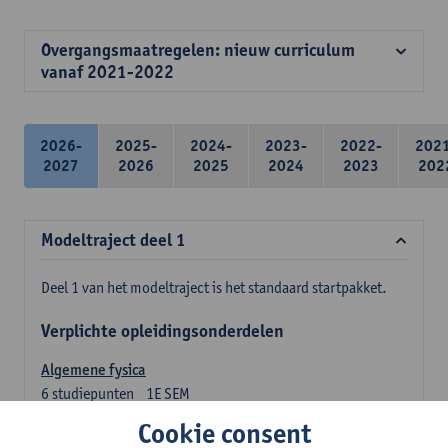
Overgangsmaatregelen: nieuw curriculum
vanaf 2021-2022
2026-
2025-
2024-
2023-
2022-
202
2027
2026
2025
2024
2023
202
Modeltraject deel 1
Deel 1 van het modeltraject is het standaard startpakket.
Verplichte opleidingsonderdelen
Algemene fysica
6
studiepunten
1E SEM
Lesgever(s):
Jan Sijbers
Cookie consent