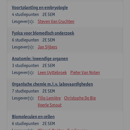
Voortplanting en embryologie
4
studiepunten
2E SEM
Lesgever(s):
Steven Van Cruchten
Fysica voor biomedisch onderzoek
6
studiepunten
2E SEM
Lesgever(s):
Jan Sijbers
Anatomie: inwendige organen
3
studiepunten
2E SEM
Lesgever(s):
Leen Uyttebroek
Pieter Van Noten
Organische chemie m.i.v. labovaardigheden
7
studiepunten
2E SEM
Lesgever(s):
Filip Lemière
Christophe De Bie
Veerle Smout
Biomoleculen en cellen
6
studiepunten
2E SEM