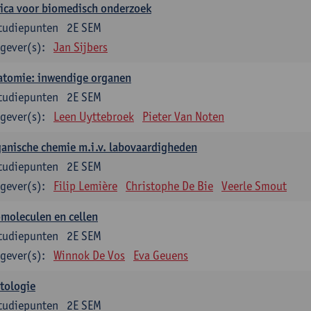
ica voor biomedisch onderzoek
tudiepunten
2E SEM
gever(s):
Jan Sijbers
atomie: inwendige organen
tudiepunten
2E SEM
gever(s):
Leen Uyttebroek
Pieter Van Noten
anische chemie m.i.v. labovaardigheden
tudiepunten
2E SEM
gever(s):
Filip Lemière
Christophe De Bie
Veerle Smout
moleculen en cellen
tudiepunten
2E SEM
gever(s):
Winnok De Vos
Eva Geuens
tologie
tudiepunten
2E SEM