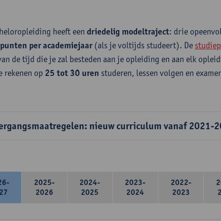
heloropleiding heeft een
driedelig modeltraject
: drie opeenv
epunten per academiejaar
(als je voltijds studeert). De
studiep
van de tijd die je zal besteden aan je opleiding en aan elk ople
e rekenen op
25 tot 30 uren
studeren, lessen volgen en examen
ergangsmaatregelen: nieuw curriculum vanaf 2021-
26-
2025-
2024-
2023-
2022-
2
27
2026
2025
2024
2023