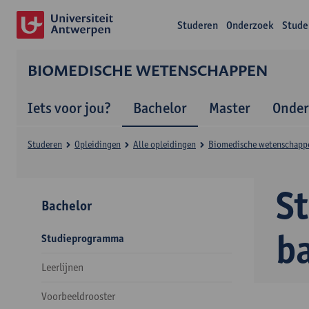
Studeren
Onderzoek
Stude
BIOMEDISCHE WETENSCHAPPEN
Iets voor jou?
Bachelor
Master
Onder
Studeren
Opleidingen
Alle opleidingen
Biomedische wetenschapp
S
Bachelor
b
Studieprogramma
Leerlijnen
Voorbeeldrooster