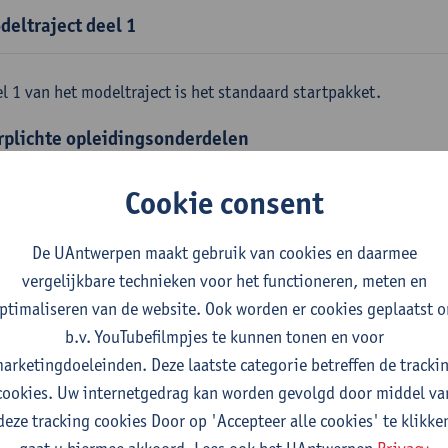
deltraject deel 1
l 1 van het modeltraject is het standaard startpakket.
rplichte opleidingsonderdelen
emene fysica
Cookie consent
tudiepunten
1E SEM
gever(s):
Jan Sijbers
De UAntwerpen maakt gebruik van cookies en daarmee
skundige methoden en technieken
vergelijkbare technieken voor het functioneren, meten en
tudiepunten
1E SEM
ptimaliseren van de website. Ook worden er cookies geplaatst 
gever(s):
Jan Sijbers
b.v. YouTubefilmpjes te kunnen tonen en voor
arketingdoeleinden. Deze laatste categorie betreffen de tracki
emene chemie m.i.v. labovaardigheden
cookies. Uw internetgedrag kan worden gevolgd door middel va
tudiepunten
1E SEM
deze tracking cookies Door op 'Accepteer alle cookies' te klikke
gever(s):
Frank Blockhuys
Christophe De Bie