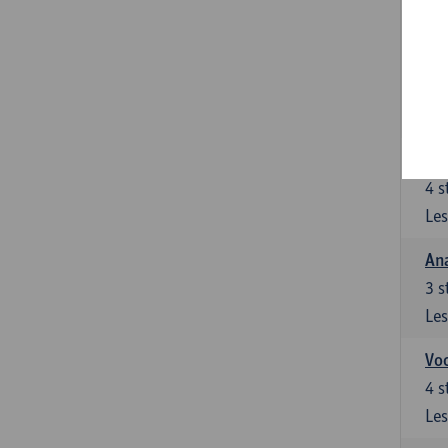
Stu
le
5
s
Les
Di
4
s
Les
An
3
s
Les
Vo
4
s
Les