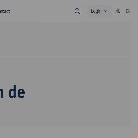
Login
ntact
NL
EN
zoek
n de