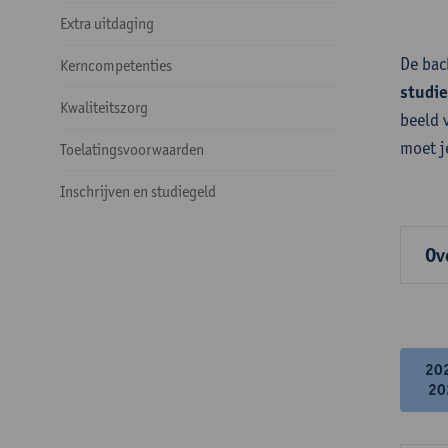
Extra uitdaging
De bac
Kerncompetenties
studi
Kwaliteitszorg
beeld 
moet j
Toelatingsvoorwaarden
Inschrijven en studiegeld
Ov
20
20