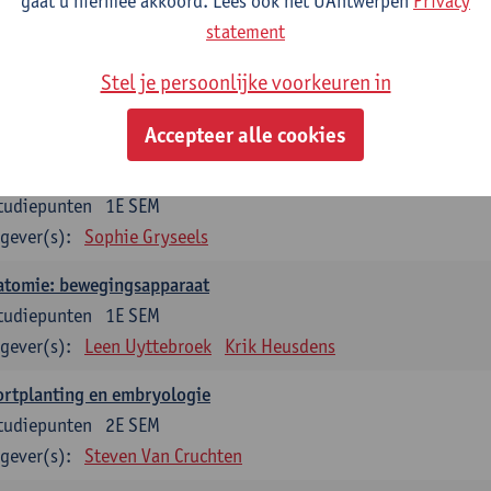
gaat u hiermee akkoord. Lees ook het UAntwerpen
Privacy
statement
dium generale in de biomedische wetenschappen deel 1: onderz
venswetenschappen
Stel je persoonlijke voorkeuren in
tudiepunten
1E SEM
gever(s):
Anja Verhulst
Sebastiaan De Schepper
Accepteer alle cookies
erkunde
tudiepunten
1E SEM
gever(s):
Sophie Gryseels
atomie: bewegingsapparaat
tudiepunten
1E SEM
gever(s):
Leen Uyttebroek
Krik Heusdens
ortplanting en embryologie
tudiepunten
2E SEM
gever(s):
Steven Van Cruchten