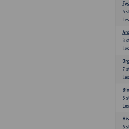
Fys
6
s
Les
An
3
s
Les
Org
7
s
Les
Bio
6
s
Les
His
6
s