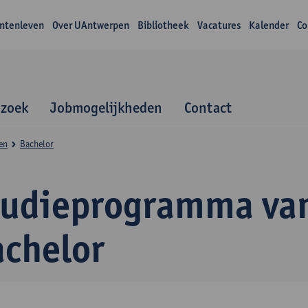
ntenleven
Over UAntwerpen
Bibliotheek
Vacatures
Kalender
Co
zoek
Jobmogelijkheden
Contact
en
Bachelor
tudieprogramma va
achelor