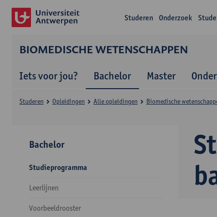
Studeren
Onderzoek
Stude
BIOMEDISCHE WETENSCHAPPEN
Iets voor jou?
Bachelor
Master
Onder
Studeren
Opleidingen
Alle opleidingen
Biomedische wetenschapp
S
Bachelor
b
Studieprogramma
Leerlijnen
Voorbeeldrooster