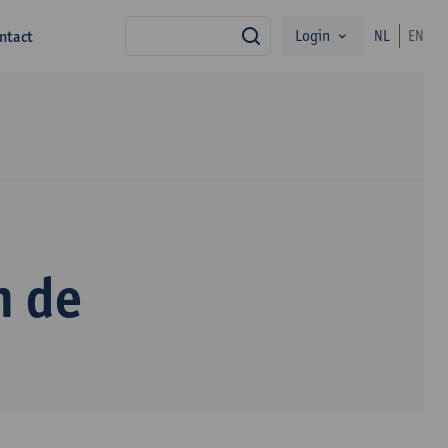
Login
ntact
NL
EN
zoek
n de