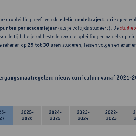
heloropleiding heeft een
driedelig modeltraject
: drie opeenv
epunten per academiejaar
(als je voltijds studeert). De
studiep
van de tijd die je zal besteden aan je opleiding en aan elk ople
e rekenen op
25 tot 30 uren
studeren, lessen volgen en examen
ergangsmaatregelen: nieuw curriculum vanaf 2021-
26-
2025-
2024-
2023-
2022-
2
27
2026
2025
2024
2023