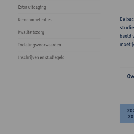
Extra uitdaging
De bac
Kerncompetenties
studi
Kwaliteitszorg
beeld 
moet j
Toelatingsvoorwaarden
Inschrijven en studiegeld
Ov
20
20