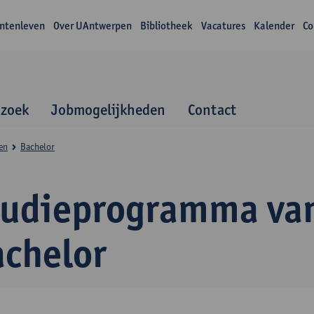
ntenleven
Over UAntwerpen
Bibliotheek
Vacatures
Kalender
Co
zoek
Jobmogelijkheden
Contact
en
Bachelor
tudieprogramma va
achelor