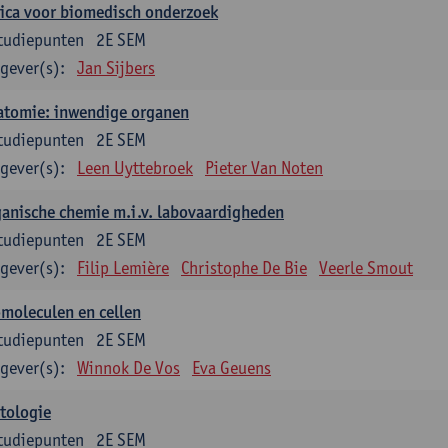
ica voor biomedisch onderzoek
tudiepunten
2E SEM
gever(s):
Jan Sijbers
atomie: inwendige organen
tudiepunten
2E SEM
gever(s):
Leen Uyttebroek
Pieter Van Noten
anische chemie m.i.v. labovaardigheden
tudiepunten
2E SEM
gever(s):
Filip Lemière
Christophe De Bie
Veerle Smout
moleculen en cellen
tudiepunten
2E SEM
gever(s):
Winnok De Vos
Eva Geuens
tologie
tudiepunten
2E SEM