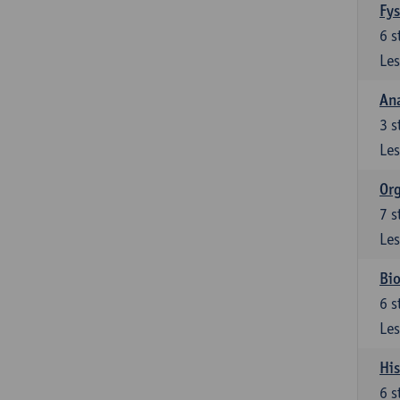
Fys
6
s
Les
An
3
s
Les
Org
7
s
Les
Bio
6
s
Les
His
6
s