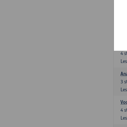
Stu
le
5
s
Les
Di
4
s
Les
An
3
s
Les
Vo
4
s
Les