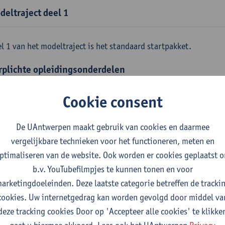
deltraject deel 1
l 1 van het modeltraject is het standaard startpakket.
rplichte opleidingsonderdelen
emene fysica
Cookie consent
tudiepunten
1E SEM
gever(s):
Jan Sijbers
De UAntwerpen maakt gebruik van cookies en daarmee
skundige methoden en technieken
vergelijkbare technieken voor het functioneren, meten en
tudiepunten
1E SEM
ptimaliseren van de website. Ook worden er cookies geplaatst 
gever(s):
Jan Sijbers
b.v. YouTubefilmpjes te kunnen tonen en voor
arketingdoeleinden. Deze laatste categorie betreffen de tracki
emene chemie m.i.v. labovaardigheden
cookies. Uw internetgedrag kan worden gevolgd door middel va
tudiepunten
1E SEM
deze tracking cookies Door op 'Accepteer alle cookies' te klikke
gever(s):
Frank Blockhuys
Christophe De Bie