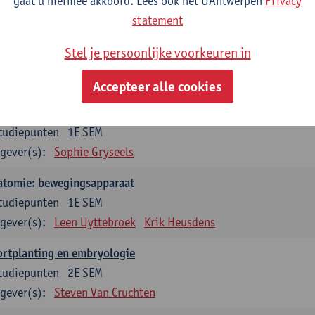
gaat u hiermee akkoord. Lees ook het UAntwerpen
Privacy
statement
dium generale in de biomedische wetenschappen deel 1: onderz
venswetenschappen
Stel je persoonlijke voorkeuren in
tudiepunten
1E SEM
gever(s):
Anja Verhulst
Sebastiaan De Schepper
Accepteer alle cookies
erkunde
tudiepunten
1E SEM
gever(s):
Sophie Gryseels
atomie: bewegingsapparaat
tudiepunten
1E SEM
gever(s):
Leen Uyttebroek
Krik Heusdens
ortplanting en embryologie
tudiepunten
2E SEM
gever(s):
Steven Van Cruchten