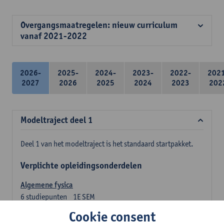
Overgangsmaatregelen: nieuw curriculum
vanaf 2021-2022
2026-
2025-
2024-
2023-
2022-
202
2027
2026
2025
2024
2023
202
Modeltraject deel 1
Deel 1 van het modeltraject is het standaard startpakket.
Verplichte opleidingsonderdelen
Algemene fysica
6
studiepunten
1E SEM
Lesgever(s):
Jan Sijbers
Cookie consent