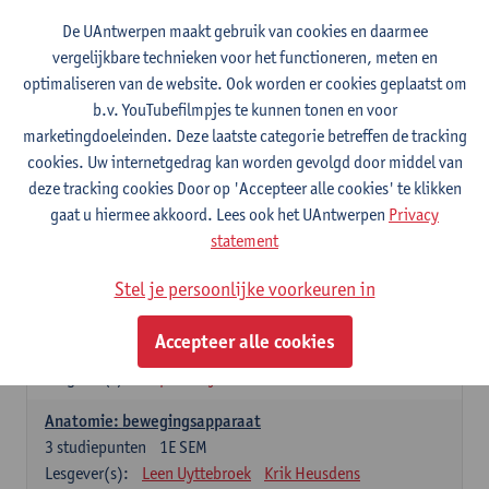
Wiskundige methoden en technieken
De UAntwerpen maakt gebruik van cookies en daarmee
3
studiepunten
1E SEM
vergelijkbare technieken voor het functioneren, meten en
Lesgever(s):
Jan Sijbers
optimaliseren van de website. Ook worden er cookies geplaatst om
Algemene chemie m.i.v. labovaardigheden
b.v. YouTubefilmpjes te kunnen tonen en voor
7
studiepunten
1E SEM
marketingdoeleinden. Deze laatste categorie betreffen de tracking
Lesgever(s):
Frank Blockhuys
Christophe De Bie
cookies. Uw internetgedrag kan worden gevolgd door middel van
deze tracking cookies Door op 'Accepteer alle cookies' te klikken
Studium generale in de biomedische wetenschappen deel
gaat u hiermee akkoord. Lees ook het UAntwerpen
Privacy
1: onderzoek in de levenswetenschappen
statement
5
studiepunten
1E SEM
Lesgever(s):
Anja Verhulst
Sebastiaan De Schepper
Stel je persoonlijke voorkeuren in
Dierkunde
Accepteer alle cookies
4
studiepunten
1E SEM
Lesgever(s):
Sophie Gryseels
Anatomie: bewegingsapparaat
3
studiepunten
1E SEM
Lesgever(s):
Leen Uyttebroek
Krik Heusdens