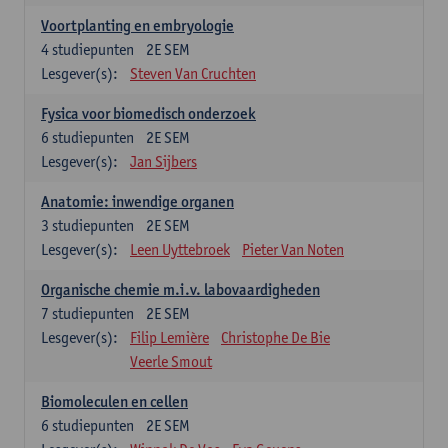
Voortplanting en embryologie
4
studiepunten
2E SEM
Lesgever(s):
Steven Van Cruchten
Fysica voor biomedisch onderzoek
6
studiepunten
2E SEM
Lesgever(s):
Jan Sijbers
Anatomie: inwendige organen
3
studiepunten
2E SEM
Lesgever(s):
Leen Uyttebroek
Pieter Van Noten
Organische chemie m.i.v. labovaardigheden
7
studiepunten
2E SEM
Lesgever(s):
Filip Lemière
Christophe De Bie
Veerle Smout
Biomoleculen en cellen
6
studiepunten
2E SEM