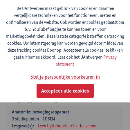
Wiskundige methoden en technieken
De UAntwerpen maakt gebruik van cookies en daarmee
3
studiepunten
1E SEM
vergelijkbare technieken voor het functioneren, meten en
Lesgever(s):
Jan Sijbers
optimaliseren van de website. Ook worden er cookies geplaatst om
Algemene chemie m.i.v. labovaardigheden
b.v. YouTubefilmpjes te kunnen tonen en voor
7
studiepunten
1E SEM
marketingdoeleinden. Deze laatste categorie betreffen de tracking
Lesgever(s):
Frank Blockhuys
Christophe De Bie
cookies. Uw internetgedrag kan worden gevolgd door middel van
deze tracking cookies Door op 'Accepteer alle cookies' te klikken
Studium generale in de biomedische wetenschappen deel
gaat u hiermee akkoord. Lees ook het UAntwerpen
Privacy
1: onderzoek in de levenswetenschappen
statement
5
studiepunten
1E SEM
Lesgever(s):
Anja Verhulst
Sebastiaan De Schepper
Stel je persoonlijke voorkeuren in
Dierkunde
Accepteer alle cookies
4
studiepunten
1E SEM
Lesgever(s):
Sophie Gryseels
Anatomie: bewegingsapparaat
3
studiepunten
1E SEM
Lesgever(s):
Leen Uyttebroek
Krik Heusdens