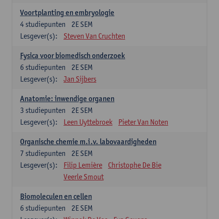
Voortplanting en embryologie
4
studiepunten
2E SEM
Lesgever(s):
Steven Van Cruchten
Fysica voor biomedisch onderzoek
6
studiepunten
2E SEM
Lesgever(s):
Jan Sijbers
Anatomie: inwendige organen
3
studiepunten
2E SEM
Lesgever(s):
Leen Uyttebroek
Pieter Van Noten
Organische chemie m.i.v. labovaardigheden
7
studiepunten
2E SEM
Lesgever(s):
Filip Lemière
Christophe De Bie
Veerle Smout
Biomoleculen en cellen
6
studiepunten
2E SEM