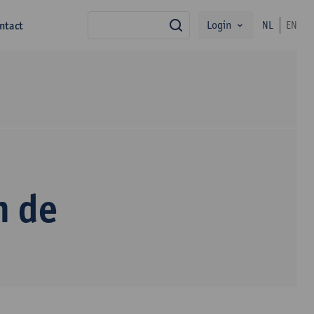
Login
ntact
NL
EN
zoek
n de