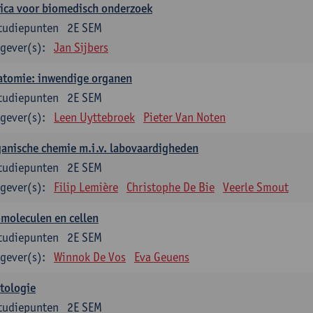
ica voor biomedisch onderzoek
tudiepunten
2E SEM
gever(s):
Jan Sijbers
atomie: inwendige organen
tudiepunten
2E SEM
gever(s):
Leen Uyttebroek
Pieter Van Noten
anische chemie m.i.v. labovaardigheden
tudiepunten
2E SEM
gever(s):
Filip Lemière
Christophe De Bie
Veerle Smout
moleculen en cellen
tudiepunten
2E SEM
gever(s):
Winnok De Vos
Eva Geuens
tologie
tudiepunten
2E SEM