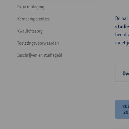
Extra uitdaging
De bac
Kerncompetenties
studi
Kwaliteitszorg
beeld 
moet j
Toelatingsvoorwaarden
Inschrijven en studiegeld
Ov
20
20