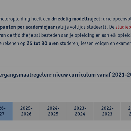
heloropleiding heeft een
driedelig modeltraject
: drie opeenv
epunten per academiejaar
(als je voltijds studeert). De
studiep
van de tijd die je zal besteden aan je opleiding en aan elk ople
e rekenen op
25 tot 30 uren
studeren, lessen volgen en examen
ergangsmaatregelen: nieuw curriculum vanaf 2021-
26-
2025-
2024-
2023-
2022-
2
27
2026
2025
2024
2023