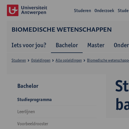
Studeren
Onderzoek
Stude
BIOMEDISCHE WETENSCHAPPEN
Iets voor jou?
Bachelor
Master
Onder
Studeren
Opleidingen
Alle opleidingen
Biomedische wetenschapp
S
Bachelor
b
Studieprogramma
Leerlijnen
Voorbeeldrooster