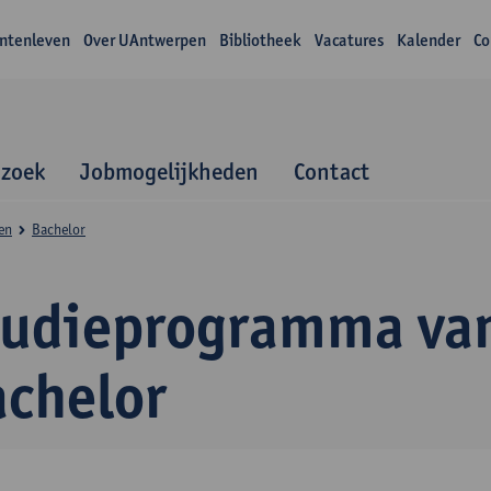
ntenleven
Over UAntwerpen
Bibliotheek
Vacatures
Kalender
Co
zoek
Jobmogelijkheden
Contact
en
Bachelor
tudieprogramma va
achelor