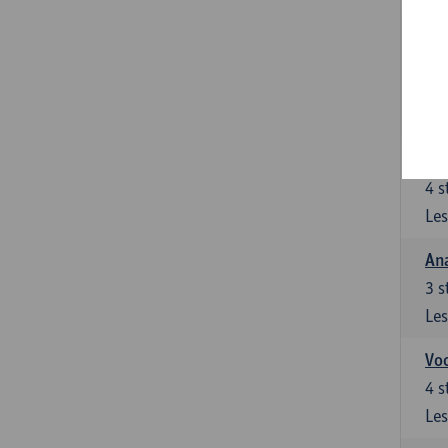
Stu
le
5
s
Les
Di
4
s
Les
An
3
s
Les
Vo
4
s
Les