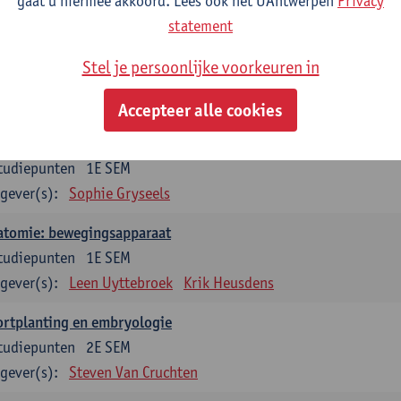
gaat u hiermee akkoord. Lees ook het UAntwerpen
Privacy
statement
dium generale in de biomedische wetenschappen deel 1: onderz
venswetenschappen
Stel je persoonlijke voorkeuren in
tudiepunten
1E SEM
gever(s):
Anja Verhulst
Sebastiaan De Schepper
Accepteer alle cookies
erkunde
tudiepunten
1E SEM
gever(s):
Sophie Gryseels
atomie: bewegingsapparaat
tudiepunten
1E SEM
gever(s):
Leen Uyttebroek
Krik Heusdens
ortplanting en embryologie
tudiepunten
2E SEM
gever(s):
Steven Van Cruchten