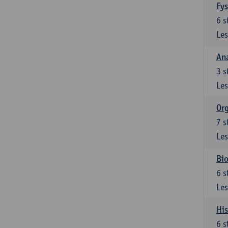
Fys
6
s
Les
An
3
s
Les
Org
7
s
Les
Bio
6
s
Les
His
6
s