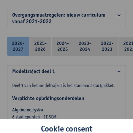
Overgangsmaatregelen: nieuw curriculum
vanaf 2021-2022
2026-
2025-
2024-
2023-
2022-
202
2027
2026
2025
2024
2023
202
Modeltraject deel 1
Deel 1 van het modeltraject is het standaard startpakket.
Verplichte opleidingsonderdelen
Algemene fysica
6
studiepunten
1E SEM
Lesgever(s):
Jan Sijbers
Cookie consent