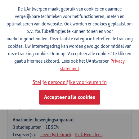
Wiskundige methoden en technieken
De UAntwerpen maakt gebruik van cookies en daarmee
3
studiepunten
1E SEM
vergelijkbare technieken voor het functioneren, meten en
Lesgever(s):
Jan Sijbers
optimaliseren van de website. Ook worden er cookies geplaatst om
Algemene chemie m.i.v. labovaardigheden
b.v. YouTubefilmpjes te kunnen tonen en voor
7
studiepunten
1E SEM
marketingdoeleinden. Deze laatste categorie betreffen de tracking
Lesgever(s):
Frank Blockhuys
Christophe De Bie
cookies. Uw internetgedrag kan worden gevolgd door middel van
deze tracking cookies Door op 'Accepteer alle cookies' te klikken
Studium generale in de biomedische wetenschappen deel
gaat u hiermee akkoord. Lees ook het UAntwerpen
Privacy
1: onderzoek in de levenswetenschappen
statement
5
studiepunten
1E SEM
Lesgever(s):
Anja Verhulst
Sebastiaan De Schepper
Stel je persoonlijke voorkeuren in
Dierkunde
Accepteer alle cookies
4
studiepunten
1E SEM
Lesgever(s):
Sophie Gryseels
Anatomie: bewegingsapparaat
3
studiepunten
1E SEM
Lesgever(s):
Leen Uyttebroek
Krik Heusdens