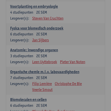
Voortplanting en embryologie
4
studiepunten
2E SEM
Lesgever(s):
Steven Van Cruchten
Fysica voor biomedisch onderzoek
6
studiepunten
2E SEM
Lesgever(s):
Jan Sijbers
Anatomie: inwendige organen
3
studiepunten
2E SEM
Lesgever(s):
Leen Uyttebroek
Pieter Van Noten
Organische chemie m.i.v. labovaardigheden
7
studiepunten
2E SEM
Lesgever(s):
Filip Lemière
Christophe De Bie
Veerle Smout
Biomoleculen en cellen
6
studiepunten
2E SEM