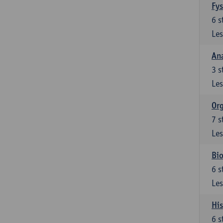
Fys
6
s
Les
An
3
s
Les
Org
7
s
Les
Bio
6
s
Les
His
6
s