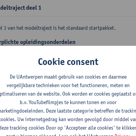
deltraject deel 1
l 1 van het modeltraject is het standaard startpakket.
rplichte opleidingsonderdelen
emene fysica
Cookie consent
tudiepunten
1E SEM
gever(s):
Jan Sijbers
De UAntwerpen maakt gebruik van cookies en daarmee
skundige methoden en technieken
vergelijkbare technieken voor het functioneren, meten en
tudiepunten
1E SEM
ptimaliseren van de website. Ook worden er cookies geplaatst 
gever(s):
Jan Sijbers
b.v. YouTubefilmpjes te kunnen tonen en voor
arketingdoeleinden. Deze laatste categorie betreffen de tracki
emene chemie m.i.v. labovaardigheden
cookies. Uw internetgedrag kan worden gevolgd door middel va
tudiepunten
1E SEM
deze tracking cookies Door op 'Accepteer alle cookies' te klikke
gever(s):
Frank Blockhuys
Christophe De Bie