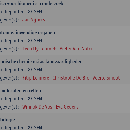
ica voor biomedisch onderzoek
tudiepunten
2E SEM
gever(s):
Jan Sijbers
atomie: inwendige organen
tudiepunten
2E SEM
gever(s):
Leen Uyttebroek
Pieter Van Noten
anische chemie m.i.v. labovaardigheden
tudiepunten
2E SEM
gever(s):
Filip Lemière
Christophe De Bie
Veerle Smout
moleculen en cellen
tudiepunten
2E SEM
gever(s):
Winnok De Vos
Eva Geuens
tologie
tudiepunten
2E SEM