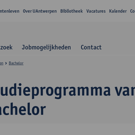
ntenleven
Over UAntwerpen
Bibliotheek
Vacatures
Kalender
Co
zoek
Jobmogelijkheden
Contact
en
Bachelor
tudieprogramma va
achelor