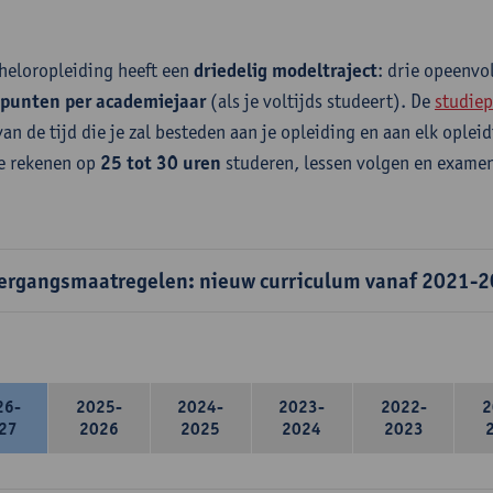
heloropleiding heeft een
driedelig modeltraject
: drie opeenv
epunten per academiejaar
(als je voltijds studeert). De
studiep
van de tijd die je zal besteden aan je opleiding en aan elk ople
e rekenen op
25 tot 30 uren
studeren, lessen volgen en examen
ergangsmaatregelen: nieuw curriculum vanaf 2021-
26-
2025-
2024-
2023-
2022-
2
27
2026
2025
2024
2023