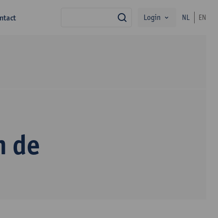
Login
ntact
NL
EN
zoek
n de