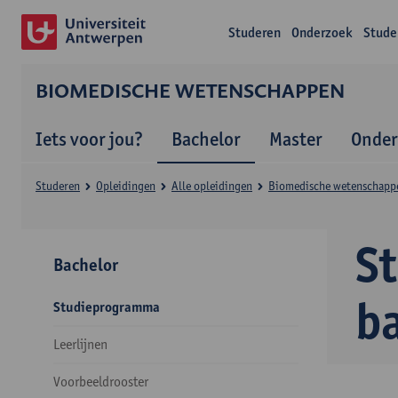
Studeren
Onderzoek
Stude
BIOMEDISCHE WETENSCHAPPEN
Iets voor jou?
Bachelor
Master
Onder
Studeren
Opleidingen
Alle opleidingen
Biomedische wetenschapp
S
Bachelor
b
Studieprogramma
Leerlijnen
Voorbeeldrooster