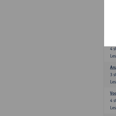
Stu
le
5
s
Les
Di
4
s
Les
An
3
s
Les
Vo
4
s
Les