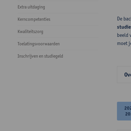
Extra uitdaging
De bac
Kerncompetenties
studi
Kwaliteitszorg
beeld 
moet j
Toelatingsvoorwaarden
Inschrijven en studiegeld
Ov
20
20