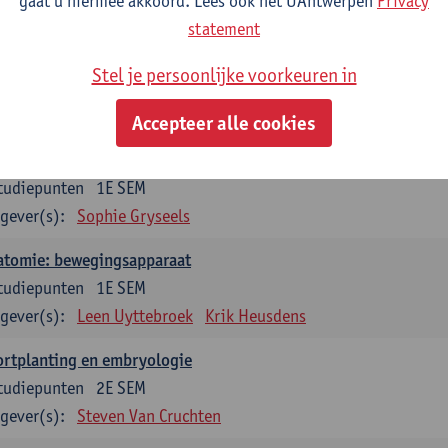
gaat u hiermee akkoord. Lees ook het UAntwerpen
Privacy
statement
dium generale in de biomedische wetenschappen deel 1: onderz
venswetenschappen
Stel je persoonlijke voorkeuren in
tudiepunten
1E SEM
gever(s):
Anja Verhulst
Sebastiaan De Schepper
Accepteer alle cookies
erkunde
tudiepunten
1E SEM
gever(s):
Sophie Gryseels
atomie: bewegingsapparaat
tudiepunten
1E SEM
gever(s):
Leen Uyttebroek
Krik Heusdens
ortplanting en embryologie
tudiepunten
2E SEM
gever(s):
Steven Van Cruchten