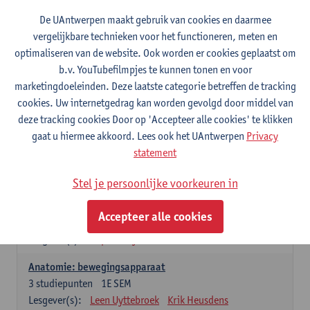
Wiskundige methoden en technieken
De UAntwerpen maakt gebruik van cookies en daarmee
3
studiepunten
1E SEM
vergelijkbare technieken voor het functioneren, meten en
Lesgever(s):
Jan Sijbers
optimaliseren van de website. Ook worden er cookies geplaatst om
Algemene chemie m.i.v. labovaardigheden
b.v. YouTubefilmpjes te kunnen tonen en voor
7
studiepunten
1E SEM
marketingdoeleinden. Deze laatste categorie betreffen de tracking
Lesgever(s):
Frank Blockhuys
Christophe De Bie
cookies. Uw internetgedrag kan worden gevolgd door middel van
deze tracking cookies Door op 'Accepteer alle cookies' te klikken
Studium generale in de biomedische wetenschappen deel
gaat u hiermee akkoord. Lees ook het UAntwerpen
Privacy
1: onderzoek in de levenswetenschappen
statement
5
studiepunten
1E SEM
Lesgever(s):
Anja Verhulst
Sebastiaan De Schepper
Stel je persoonlijke voorkeuren in
Dierkunde
Accepteer alle cookies
4
studiepunten
1E SEM
Lesgever(s):
Sophie Gryseels
Anatomie: bewegingsapparaat
3
studiepunten
1E SEM
Lesgever(s):
Leen Uyttebroek
Krik Heusdens