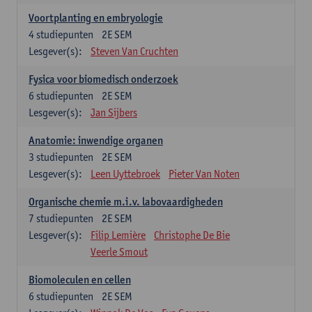
Voortplanting en embryologie
4
studiepunten
2E SEM
Lesgever(s):
Steven Van Cruchten
Fysica voor biomedisch onderzoek
6
studiepunten
2E SEM
Lesgever(s):
Jan Sijbers
Anatomie: inwendige organen
3
studiepunten
2E SEM
Lesgever(s):
Leen Uyttebroek
Pieter Van Noten
Organische chemie m.i.v. labovaardigheden
7
studiepunten
2E SEM
Lesgever(s):
Filip Lemière
Christophe De Bie
Veerle Smout
Biomoleculen en cellen
6
studiepunten
2E SEM