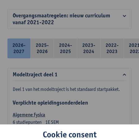
Overgangsmaatregelen: nieuw curriculum
vanaf 2021-2022
2026-
2025-
2024-
2023-
2022-
202
2027
2026
2025
2024
2023
202
Modeltraject deel 1
Deel 1 van het modeltraject is het standaard startpakket.
Verplichte opleidingsonderdelen
Algemene fysica
6
studiepunten
1E SEM
Lesgever(s):
Jan Sijbers
Cookie consent