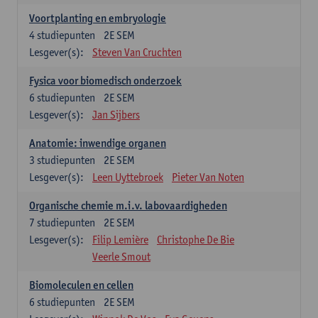
Voortplanting en embryologie
4
studiepunten
2E SEM
Lesgever(s):
Steven Van Cruchten
Fysica voor biomedisch onderzoek
6
studiepunten
2E SEM
Lesgever(s):
Jan Sijbers
Anatomie: inwendige organen
3
studiepunten
2E SEM
Lesgever(s):
Leen Uyttebroek
Pieter Van Noten
Organische chemie m.i.v. labovaardigheden
7
studiepunten
2E SEM
Lesgever(s):
Filip Lemière
Christophe De Bie
Veerle Smout
Biomoleculen en cellen
6
studiepunten
2E SEM