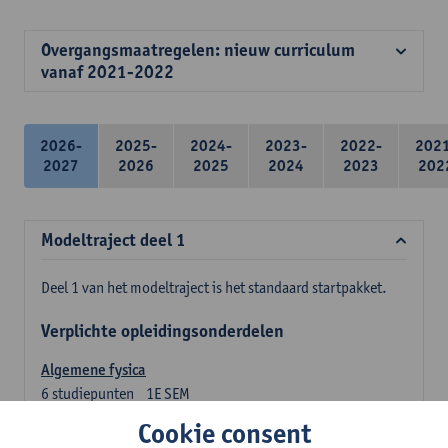
Overgangsmaatregelen: nieuw curriculum
vanaf 2021-2022
2026-
2025-
2024-
2023-
2022-
202
2027
2026
2025
2024
2023
202
Modeltraject deel 1
Deel 1 van het modeltraject is het standaard startpakket.
Verplichte opleidingsonderdelen
Algemene fysica
6
studiepunten
1E SEM
Lesgever(s):
Jan Sijbers
Cookie consent