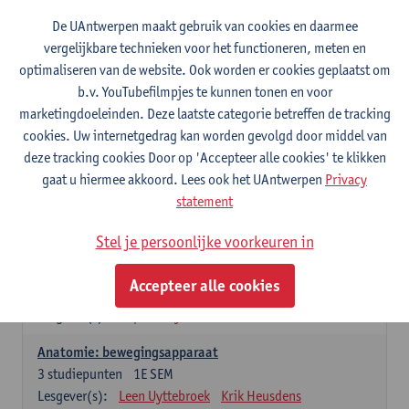
Wiskundige methoden en technieken
De UAntwerpen maakt gebruik van cookies en daarmee
3
studiepunten
1E SEM
vergelijkbare technieken voor het functioneren, meten en
Lesgever(s):
Jan Sijbers
optimaliseren van de website. Ook worden er cookies geplaatst om
Algemene chemie m.i.v. labovaardigheden
b.v. YouTubefilmpjes te kunnen tonen en voor
7
studiepunten
1E SEM
marketingdoeleinden. Deze laatste categorie betreffen de tracking
Lesgever(s):
Frank Blockhuys
Christophe De Bie
cookies. Uw internetgedrag kan worden gevolgd door middel van
deze tracking cookies Door op 'Accepteer alle cookies' te klikken
Studium generale in de biomedische wetenschappen deel
gaat u hiermee akkoord. Lees ook het UAntwerpen
Privacy
1: onderzoek in de levenswetenschappen
statement
5
studiepunten
1E SEM
Lesgever(s):
Anja Verhulst
Sebastiaan De Schepper
Stel je persoonlijke voorkeuren in
Dierkunde
Accepteer alle cookies
4
studiepunten
1E SEM
Lesgever(s):
Sophie Gryseels
Anatomie: bewegingsapparaat
3
studiepunten
1E SEM
Lesgever(s):
Leen Uyttebroek
Krik Heusdens