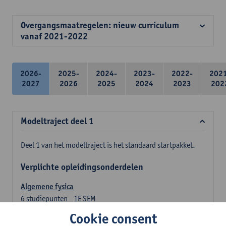
Overgangsmaatregelen: nieuw curriculum
vanaf 2021-2022
2026-
2025-
2024-
2023-
2022-
202
2027
2026
2025
2024
2023
202
Modeltraject deel 1
Deel 1 van het modeltraject is het standaard startpakket.
Verplichte opleidingsonderdelen
Algemene fysica
6
studiepunten
1E SEM
Lesgever(s):
Jan Sijbers
Cookie consent