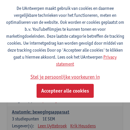
Wiskundige methoden en technieken
De UAntwerpen maakt gebruik van cookies en daarmee
3
studiepunten
1E SEM
vergelijkbare technieken voor het functioneren, meten en
Lesgever(s):
Jan Sijbers
optimaliseren van de website. Ook worden er cookies geplaatst om
Algemene chemie m.i.v. labovaardigheden
b.v. YouTubefilmpjes te kunnen tonen en voor
7
studiepunten
1E SEM
marketingdoeleinden. Deze laatste categorie betreffen de tracking
Lesgever(s):
Frank Blockhuys
Christophe De Bie
cookies. Uw internetgedrag kan worden gevolgd door middel van
deze tracking cookies Door op 'Accepteer alle cookies' te klikken
Studium generale in de biomedische wetenschappen deel
gaat u hiermee akkoord. Lees ook het UAntwerpen
Privacy
1: onderzoek in de levenswetenschappen
statement
5
studiepunten
1E SEM
Lesgever(s):
Anja Verhulst
Sebastiaan De Schepper
Stel je persoonlijke voorkeuren in
Dierkunde
Accepteer alle cookies
4
studiepunten
1E SEM
Lesgever(s):
Sophie Gryseels
Anatomie: bewegingsapparaat
3
studiepunten
1E SEM
Lesgever(s):
Leen Uyttebroek
Krik Heusdens