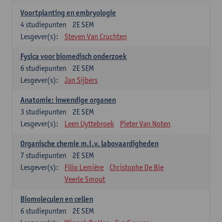
Voortplanting en embryologie
4
studiepunten
2E SEM
Lesgever(s):
Steven Van Cruchten
Fysica voor biomedisch onderzoek
6
studiepunten
2E SEM
Lesgever(s):
Jan Sijbers
Anatomie: inwendige organen
3
studiepunten
2E SEM
Lesgever(s):
Leen Uyttebroek
Pieter Van Noten
Organische chemie m.i.v. labovaardigheden
7
studiepunten
2E SEM
Lesgever(s):
Filip Lemière
Christophe De Bie
Veerle Smout
Biomoleculen en cellen
6
studiepunten
2E SEM