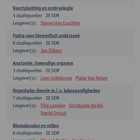
Voortplanting en embryologie
4
studiepunten
2E SEM
Lesgever(s):
Steven Van Cruchten
Fysica voor biomedisch onderzoek
6
studiepunten
2E SEM
Lesgever(s):
Jan Sijbers
Anatomie: inwendige organen
3
studiepunten
2E SEM
Lesgever(s):
Leen Uyttebroek
Pieter Van Noten
Organische chemie m.i.v. labovaardigheden
7
studiepunten
2E SEM
Lesgever(s):
Filip Lemière
Christophe De Bie
Veerle Smout
Biomoleculen en cellen
6
studiepunten
2E SEM