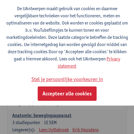
Wiskundige methoden en technieken
De UAntwerpen maakt gebruik van cookies en daarmee
3
studiepunten
1E SEM
vergelijkbare technieken voor het functioneren, meten en
Lesgever(s):
Jan Sijbers
optimaliseren van de website. Ook worden er cookies geplaatst om
Algemene chemie m.i.v. labovaardigheden
b.v. YouTubefilmpjes te kunnen tonen en voor
7
studiepunten
1E SEM
marketingdoeleinden. Deze laatste categorie betreffen de tracking
Lesgever(s):
Frank Blockhuys
Christophe De Bie
cookies. Uw internetgedrag kan worden gevolgd door middel van
deze tracking cookies Door op 'Accepteer alle cookies' te klikken
Studium generale in de biomedische wetenschappen deel
gaat u hiermee akkoord. Lees ook het UAntwerpen
Privacy
1: onderzoek in de levenswetenschappen
statement
5
studiepunten
1E SEM
Lesgever(s):
Anja Verhulst
Sebastiaan De Schepper
Stel je persoonlijke voorkeuren in
Dierkunde
Accepteer alle cookies
4
studiepunten
1E SEM
Lesgever(s):
Sophie Gryseels
Anatomie: bewegingsapparaat
3
studiepunten
1E SEM
Lesgever(s):
Leen Uyttebroek
Krik Heusdens