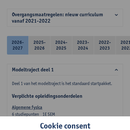
Overgangsmaatregelen: nieuw curriculum
vanaf 2021-2022
2026-
2025-
2024-
2023-
2022-
202
2027
2026
2025
2024
2023
202
Modeltraject deel 1
Deel 1 van het modeltraject is het standaard startpakket.
Verplichte opleidingsonderdelen
Algemene fysica
6
studiepunten
1E SEM
Lesgever(s):
Jan Sijbers
Cookie consent