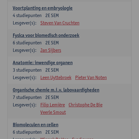
Voortplanting en embryologie
4
studiepunten
2E SEM
Lesgever(s):
Steven Van Cruchten
Fysica voor biomedisch onderzoek
6
studiepunten
2E SEM
Lesgever(s):
Jan Sijbers
Anatomie: inwendige organen
3
studiepunten
2E SEM
Lesgever(s):
Leen Uyttebroek
Pieter Van Noten
Organische chemie m.i.v. labovaardigheden
7
studiepunten
2E SEM
Lesgever(s):
Filip Lemière
Christophe De Bie
Veerle Smout
Biomoleculen en cellen
6
studiepunten
2E SEM