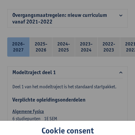
Overgangsmaatregelen: nieuw curriculum
vanaf 2021-2022
2026-
2025-
2024-
2023-
2022-
202
2027
2026
2025
2024
2023
202
Modeltraject deel 1
Deel 1 van het modeltraject is het standaard startpakket.
Verplichte opleidingsonderdelen
Algemene fysica
6
studiepunten
1E SEM
Lesgever(s):
Jan Sijbers
Cookie consent