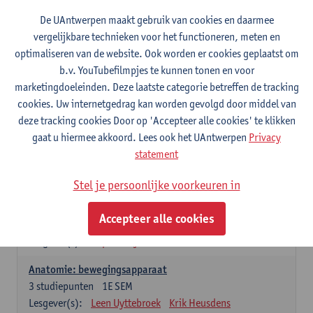
Wiskundige methoden en technieken
De UAntwerpen maakt gebruik van cookies en daarmee
3
studiepunten
1E SEM
vergelijkbare technieken voor het functioneren, meten en
Lesgever(s):
Jan Sijbers
optimaliseren van de website. Ook worden er cookies geplaatst om
Algemene chemie m.i.v. labovaardigheden
b.v. YouTubefilmpjes te kunnen tonen en voor
7
studiepunten
1E SEM
marketingdoeleinden. Deze laatste categorie betreffen de tracking
Lesgever(s):
Frank Blockhuys
Christophe De Bie
cookies. Uw internetgedrag kan worden gevolgd door middel van
deze tracking cookies Door op 'Accepteer alle cookies' te klikken
Studium generale in de biomedische wetenschappen deel
gaat u hiermee akkoord. Lees ook het UAntwerpen
Privacy
1: onderzoek in de levenswetenschappen
statement
5
studiepunten
1E SEM
Lesgever(s):
Anja Verhulst
Sebastiaan De Schepper
Stel je persoonlijke voorkeuren in
Dierkunde
Accepteer alle cookies
4
studiepunten
1E SEM
Lesgever(s):
Sophie Gryseels
Anatomie: bewegingsapparaat
3
studiepunten
1E SEM
Lesgever(s):
Leen Uyttebroek
Krik Heusdens