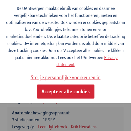
Wiskundige methoden en technieken
De UAntwerpen maakt gebruik van cookies en daarmee
3
studiepunten
1E SEM
vergelijkbare technieken voor het functioneren, meten en
Lesgever(s):
Jan Sijbers
optimaliseren van de website. Ook worden er cookies geplaatst om
Algemene chemie m.i.v. labovaardigheden
b.v. YouTubefilmpjes te kunnen tonen en voor
7
studiepunten
1E SEM
marketingdoeleinden. Deze laatste categorie betreffen de tracking
Lesgever(s):
Frank Blockhuys
Christophe De Bie
cookies. Uw internetgedrag kan worden gevolgd door middel van
deze tracking cookies Door op 'Accepteer alle cookies' te klikken
Studium generale in de biomedische wetenschappen deel
gaat u hiermee akkoord. Lees ook het UAntwerpen
Privacy
1: onderzoek in de levenswetenschappen
statement
5
studiepunten
1E SEM
Lesgever(s):
Anja Verhulst
Sebastiaan De Schepper
Stel je persoonlijke voorkeuren in
Dierkunde
Accepteer alle cookies
4
studiepunten
1E SEM
Lesgever(s):
Sophie Gryseels
Anatomie: bewegingsapparaat
3
studiepunten
1E SEM
Lesgever(s):
Leen Uyttebroek
Krik Heusdens