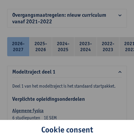
Overgangsmaatregelen: nieuw curriculum
vanaf 2021-2022
2026-
2025-
2024-
2023-
2022-
202
2027
2026
2025
2024
2023
202
Modeltraject deel 1
Deel 1 van het modeltraject is het standaard startpakket.
Verplichte opleidingsonderdelen
Algemene fysica
6
studiepunten
1E SEM
Lesgever(s):
Jan Sijbers
Cookie consent