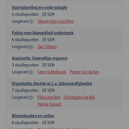
Voortplanting en embryologie
4
studiepunten
2E SEM
Lesgever(s):
Steven Van Cruchten
Fysica voor biomedisch onderzoek
6
studiepunten
2E SEM
Lesgever(s):
Jan Sijbers
Anatomie: inwendige organen
3
studiepunten
2E SEM
Lesgever(s):
Leen Uyttebroek
Pieter Van Noten
Organische chemie m.i.v. labovaardigheden
7
studiepunten
2E SEM
Lesgever(s):
Filip Lemière
Christophe De Bie
Veerle Smout
Biomoleculen en cellen
6
studiepunten
2E SEM